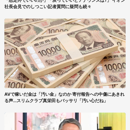
「想定外でいいのか」「戻っていいとアナウンスは?」 イオン
社長会見でのしつこい記者質問に疑問も続々
AVで稼いだ金は「汚い金」なのか 寄付報告への中傷にあきれ
る声...スリムクラブ真栄田もバッサリ「汚い心だね」