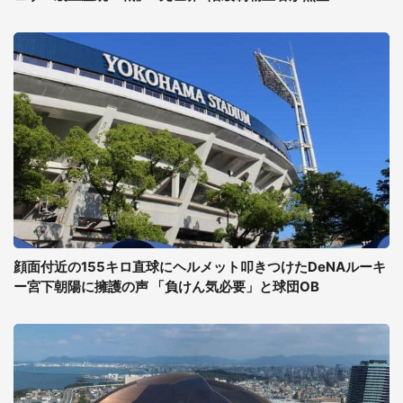
顔面付近の155キロ直球にヘルメット叩きつけたDeNAルーキ
ー宮下朝陽に擁護の声 「負けん気必要」と球団OB