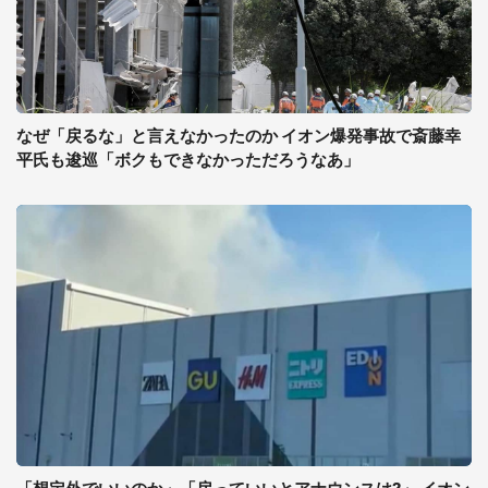
なぜ「戻るな」と言えなかったのか イオン爆発事故で斎藤幸
平氏も逡巡「ボクもできなかっただろうなあ」