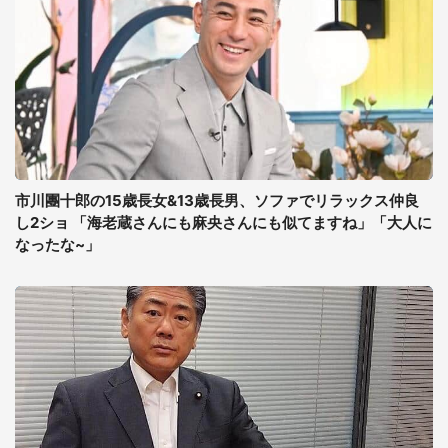
市川團十郎の15歳長女&13歳長男、ソファでリラックス仲良
し2ショ 「海老蔵さんにも麻央さんにも似てますね」「大人に
なったな~」