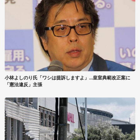
小林よしのり氏「ワシは提訴しますよ」...皇室典範改正案に
「憲法違反」主張