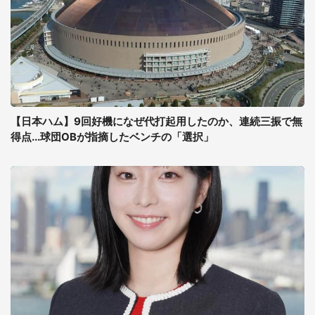
【日本ハム】9回好機になぜ代打起用したのか、連続三振で無
得点...球団OBが指摘したベンチの「選択」