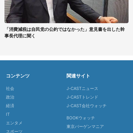
「消費減税は自民党の公約ではなかった」意見書を出した幹
事長代理に聞く
コンテンツ
関連サイト
社会
J-CASTニュース
政治
J-CASTトレンド
経済
J-CAST会社ウォッチ
IT
BOOKウォッチ
エンタメ
東京バーゲンマニア
スポーツ