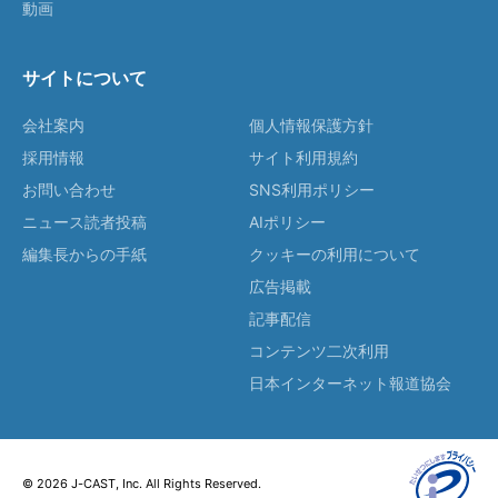
動画
サイトについて
会社案内
個人情報保護方針
採用情報
サイト利用規約
お問い合わせ
SNS利用ポリシー
ニュース読者投稿
AIポリシー
編集長からの手紙
クッキーの利用について
広告掲載
記事配信
コンテンツ二次利用
日本インターネット報道協会
© 2026 J-CAST, Inc. All Rights Reserved.