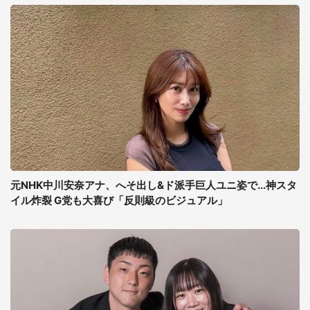
元NHK中川安奈アナ、へそ出し&ド派手巨人ユニ姿で...神スタ
イル炸裂 G党も大喜び「反則級のビジュアル」