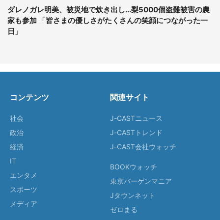
ダレノガレ明美、被災地で炊き出し...梨5000個盗難被害の農
家も参加 「皆さまの優しさがたくさんの笑顔につながった一
日」
コンテンツ
関連サイト
社会
J-CASTニュース
政治
J-CASTトレンド
経済
J-CAST会社ウォッチ
IT
BOOKウォッチ
エンタメ
東京バーゲンマニア
スポーツ
Jタウンネット
メディア
ゼロまる