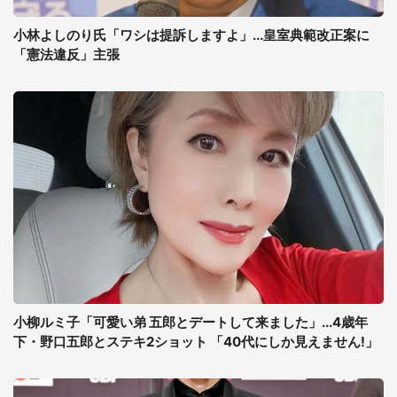
小林よしのり氏「ワシは提訴しますよ」...皇室典範改正案に
「憲法違反」主張
小柳ルミ子「可愛い弟 五郎とデートして来ました」...4歳年
下・野口五郎とステキ2ショット 「40代にしか見えません!」