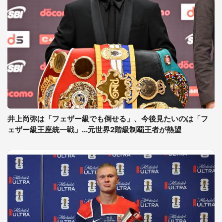
井上尚弥は「フェザー級でも倒せる」、今後見たいのは「フ
ェザー級王座統一戦」...元世界2階級制覇王者が熱望