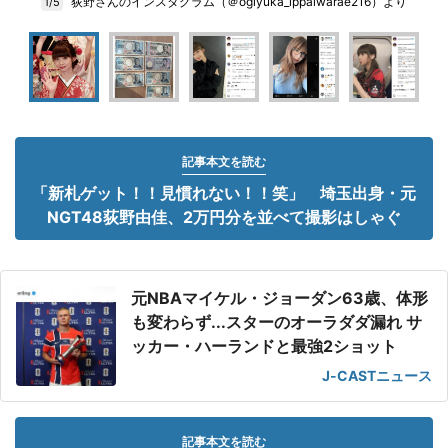
荻野さんのインスタグラム（＠ogiyuka_ippaiwarae216）より
1/5
記事本文を読む
「新札ゲット！！見慣れない！！笑」 埼玉出身・元
NGT48荻野由佳、2万円分を並べて撮影はしゃぐ
元NBAマイケル・ジョーダン63歳、体形
も変わらず...スターのオーラダダ漏れ サ
ッカー・ハーランドと最強2ショット
J-CASTニュース
記事本文を読む