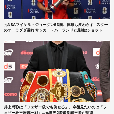
元NBAマイケル・ジョーダン63歳、体形も変わらず...スター
のオーラダダ漏れ サッカー・ハーランドと最強2ショット
井上尚弥は「フェザー級でも倒せる」、今後見たいのは「フ
ェザー級王座統一戦」...元世界2階級制覇王者が熱望