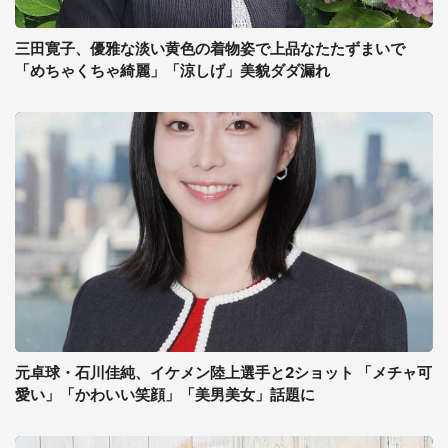
三田寛子、優雅な淡い黄色の着物姿で上品なたたずまいで
「めちゃくちゃ綺麗」「涼しげ」美貌ダダ漏れ
元卓球・石川佳純、イケメン陸上選手と2ショット 「メチャ可
愛い」「かわいい笑顔」「美男美女」話題に