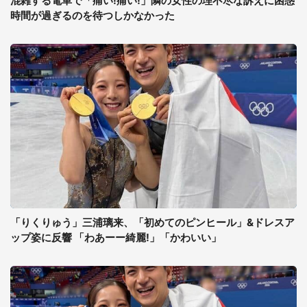
混雑する電車で「痛い!痛い!」隣の女性の理不尽な訴えに困惑
時間が過ぎるのを待つしかなかった
「りくりゅう」三浦璃来、「初めてのピンヒール」&ドレスア
ップ姿に反響 「わあーー綺麗!」「かわいい」