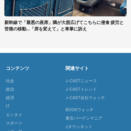
新幹線で「最悪の座席」隣が大股広げてこちらに侵食 疲労と
苦痛の移動...「席を変えて」と車掌に訴え
コンテンツ
関連サイト
社会
J-CASTニュース
政治
J-CASTトレンド
経済
J-CAST会社ウォッチ
IT
BOOKウォッチ
エンタメ
東京バーゲンマニア
スポーツ
Jタウンネット