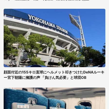
顔面付近の155キロ直球にヘルメット叩きつけたDeNAルーキ
ー宮下朝陽に擁護の声 「負けん気必要」と球団OB