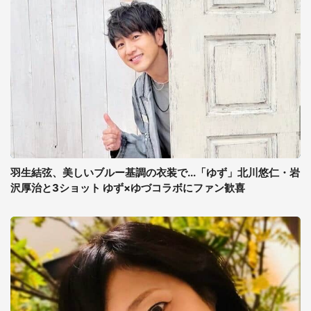
羽生結弦、美しいブルー基調の衣装で...「ゆず」北川悠仁・岩
沢厚治と3ショット ゆず×ゆづコラボにファン歓喜