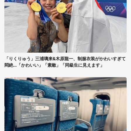
「りくりゅう」三浦璃来&木原龍一、制服衣装がかわいすぎて
悶絶...「かわいい」「素敵」「同級生に見えます」