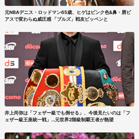
元NBAデニス・ロッドマン65歳、ヒゲはピンク色&鼻・唇ピ
アスで変わらぬ威圧感 「ブルズ」戦友ピッペンと
井上尚弥は「フェザー級でも倒せる」、今後見たいのは「フ
ェザー級王座統一戦」...元世界2階級制覇王者が熱望