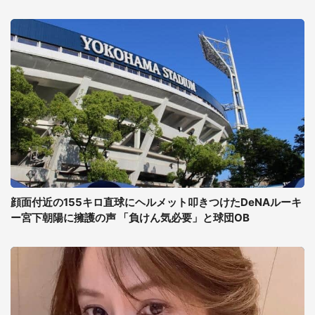
顔面付近の155キロ直球にヘルメット叩きつけたDeNAルーキ
ー宮下朝陽に擁護の声 「負けん気必要」と球団OB