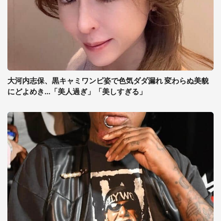
大河内志保、黒キャミワンピ姿で色気ダダ漏れ 変わらぬ美貌
にどよめき...「美人過ぎ」「美しすぎる」