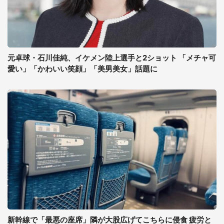
元卓球・石川佳純、イケメン陸上選手と2ショット 「メチャ可
愛い」「かわいい笑顔」「美男美女」話題に
新幹線で「最悪の座席」隣が大股広げてこちらに侵食 疲労と