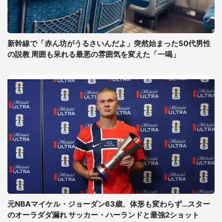
新幹線で「赤ん坊がうるさいんだよ」突然始まった50代男性
の説教 周囲も呆れる最悪の雰囲気を変えた「一喝」
元NBAマイケル・ジョーダン63歳、体形も変わらず...スター
のオーラダダ漏れ サッカー・ハーランドと最強2ショット