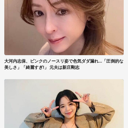
大河内志保、ピンクのノースリ姿で色気ダダ漏れ...「圧倒的な
美しさ」「綺麗すぎ!」 元夫は新庄剛志