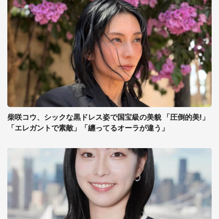
柴咲コウ、シックな黒ドレス姿で国宝級の美貌 「圧倒的美!」
「エレガントで素敵」「纏ってるオーラが違う」