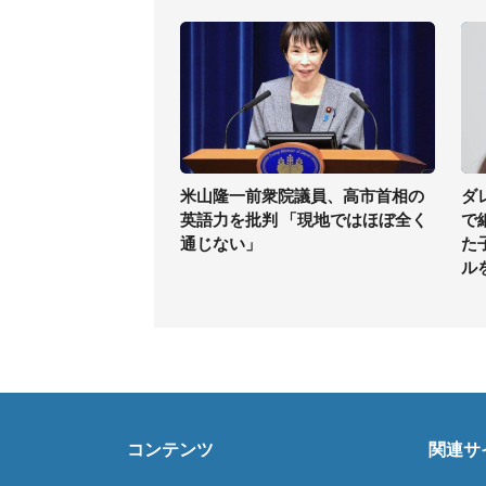
米山隆一前衆院議員、高市首相の
ダ
英語力を批判 「現地ではほぼ全く
で
通じない」
た
ル
コンテンツ
関連サ