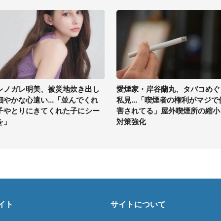
レノガレ明美、被災地炊き出し
愛煙家・岸谷蘭丸、タバコめぐ
細やかな心遣い...「並んでくれ
私見...「喫煙者の権利がマジで
子やとりにきてくれた子にシー
害されてる」屋外喫煙所の縮小
を」
対策強化
イト
サイトについて