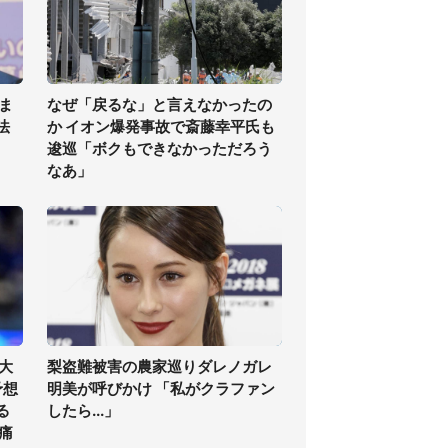
ま
なぜ「戻るな」と言えなかったの
法
か イオン爆発事故で斎藤幸平氏も
逡巡「ボクもできなかっただろう
なあ」
大
梨盗難被害の農家巡りダレノガレ
予想
明美が呼びかけ 「私がクラファン
る
したら...」
痛