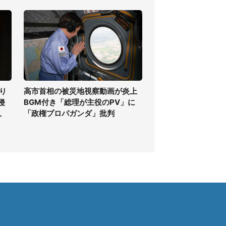
り
高市首相の被災地視察動画が炎上
侵
BGM付き「総理が主役のPV」に
、
「政権プロパガンダ」批判