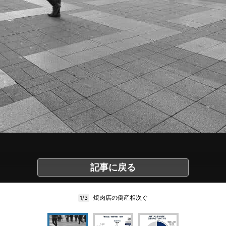
記事に戻る
焼肉店の倒産相次ぐ
1/3