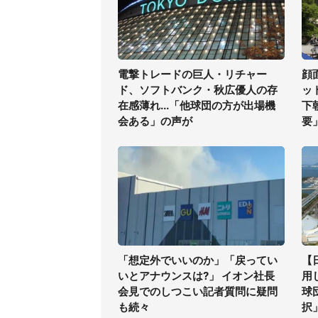
電撃トレードの巨人・リチャー
顔
ド、ソフトバンク・秋広優人の存
ッ
在感薄れ...「他球団の方が出場機
下
会ある」の声が
要
「想定外でいいのか」「戻ってい
【
いとアナウンスは?」 イオン社長
用
会見でのしつこい記者質問に疑問
球
も続々
択