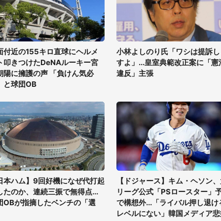
面付近の155キロ直球にヘルメ
小林よしのり氏「ワシは提訴し
ト叩きつけたDeNAルーキー宮
すよ」...皇室典範改正案に「憲
朝陽に擁護の声 「負けん気必
違反」主張
」と球団OB
日本ハム】9回好機になぜ代打起
【ドジャース】キム・ヘソン、
したのか、連続三振で無得点...
リーグ公式「PSロースター」
団OBが指摘したベンチの「選
で構想外...「ライバル押し退け
」
レベルにない」韓国メディア悲