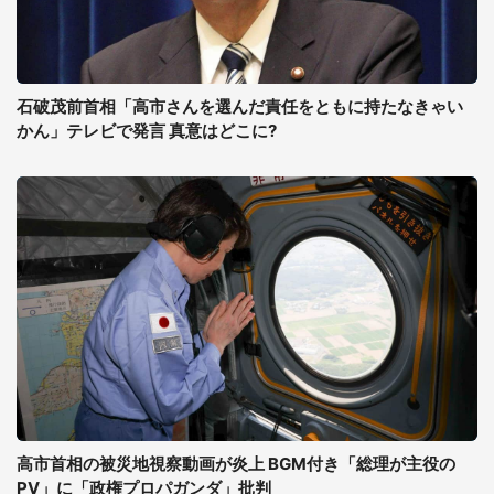
石破茂前首相「高市さんを選んだ責任をともに持たなきゃい
かん」テレビで発言 真意はどこに?
高市首相の被災地視察動画が炎上 BGM付き「総理が主役の
PV」に「政権プロパガンダ」批判