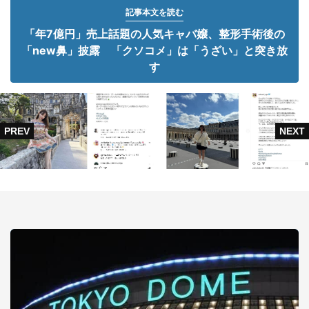
記事本文を読む
「年7億円」売上話題の人気キャバ嬢、整形手術後の
「new鼻」披露 「クソコメ」は「うざい」と突き放
す