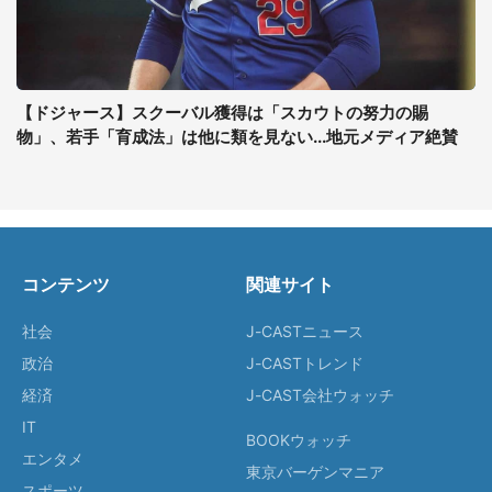
【ドジャース】スクーバル獲得は「スカウトの努力の賜
物」、若手「育成法」は他に類を見ない...地元メディア絶賛
コンテンツ
関連サイト
社会
J-CASTニュース
政治
J-CASTトレンド
経済
J-CAST会社ウォッチ
IT
BOOKウォッチ
エンタメ
東京バーゲンマニア
スポーツ