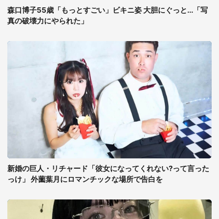
森口博子55歳「もっとすごい」ビキニ姿 大胆にぐっと...「写
真の破壊力にやられた」
新婚の巨人・リチャード「彼女になってくれない?って言った
っけ」 外薗葉月にロマンチックな場所で告白を