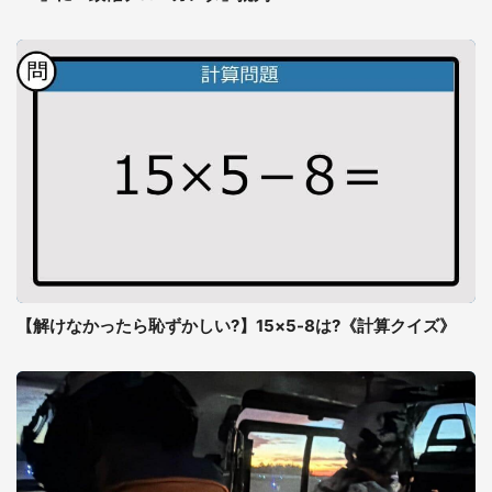
【解けなかったら恥ずかしい?】15×5-8は?《計算クイズ》