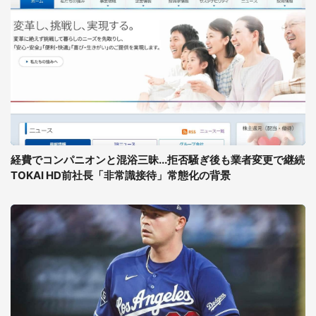
経費でコンパニオンと混浴三昧...拒否騒ぎ後も業者変更で継続
TOKAI HD前社長「非常識接待」常態化の背景