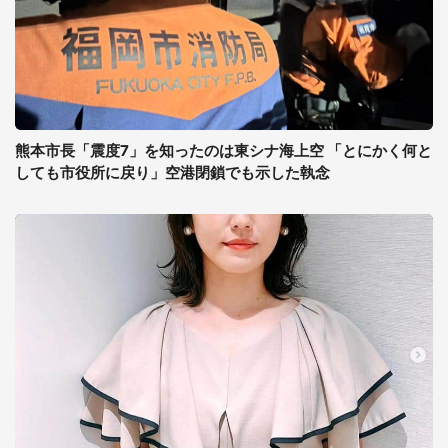
熊本市長「震度7」を知ったのは東シナ海上空 「とにかく何と
しても市役所に戻り」空港閉鎖でも示した執念