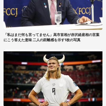
「私はまだ何も言ってません」高市首相が赤沢経産相の言葉
にこう答えた意味 二人の距離感を示す1枚の写真