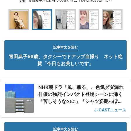
青田典子さんのインスタグラム（＠norikoaota）より
2/5
記事本文を読む
青田典子56歳、タクシーでドアップ自撮り ネット絶
賛「今日もお美しいです」
NHK朝ドラ「風、薫る」、色気ダダ漏れ
俳優の強烈インパクト登場シーンに沸く
「苦しそうなのに」「シャツ姿艶っぽ
い」
J-CASTニュース
記事本文を読む