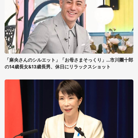
「麻央さんのシルエット」「お母さまそっくり」...市川團十郎
の14歳長女&13歳長男、休日にリラックスショット