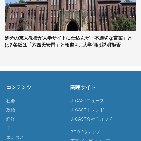
処分の東大教授が大学サイトに仕込んだ「不適切な言葉」と
は? 各紙は「六四天安門」と報道も...大学側は説明拒否
コンテンツ
関連サイト
社会
J-CASTニュース
政治
J-CASTトレンド
経済
J-CAST会社ウォッチ
IT
BOOKウォッチ
エンタメ
東京バーゲンマニア