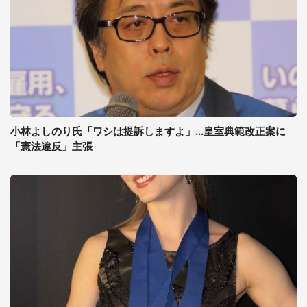
小林よしのり氏「ワシは提訴しますよ」...皇室典範改正案に
「憲法違反」主張