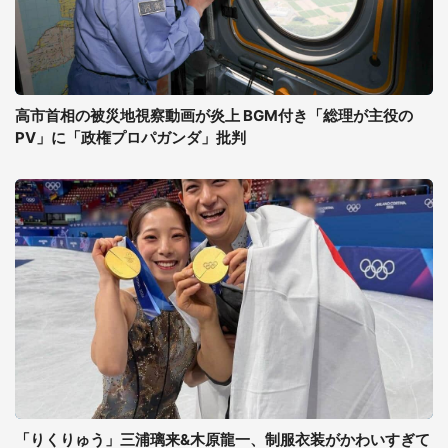
高市首相の被災地視察動画が炎上 BGM付き「総理が主役の
PV」に「政権プロパガンダ」批判
「りくりゅう」三浦璃来&木原龍一、制服衣装がかわいすぎて