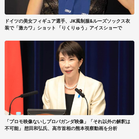
ドイツの美女フィギュア選手、JK風制服&ルーズソックス衣
装で「激カワ」ショット 「りくりゅう」アイスショーで
「プロモ映像ないしプロパガンダ映像」「それ以外の解釈は
不可能」 想田和弘氏、高市首相の熊本視察動画を分析