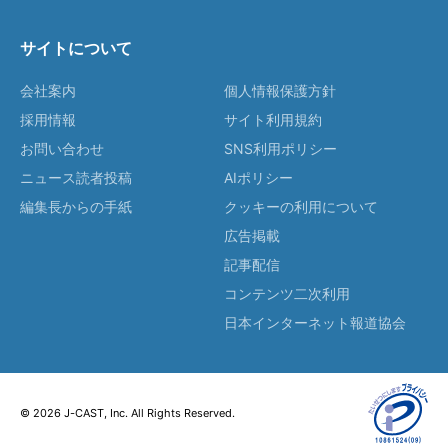
サイトについて
会社案内
個人情報保護方針
採用情報
サイト利用規約
お問い合わせ
SNS利用ポリシー
ニュース読者投稿
AIポリシー
編集長からの手紙
クッキーの利用について
広告掲載
記事配信
コンテンツ二次利用
日本インターネット報道協会
© 2026 J-CAST, Inc. All Rights Reserved.