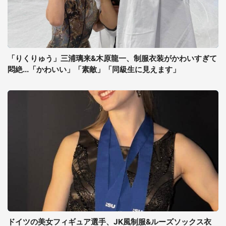
「りくりゅう」三浦璃来&木原龍一、制服衣装がかわいすぎて
悶絶...「かわいい」「素敵」「同級生に見えます」
ドイツの美女フィギュア選手、JK風制服&ルーズソックス衣