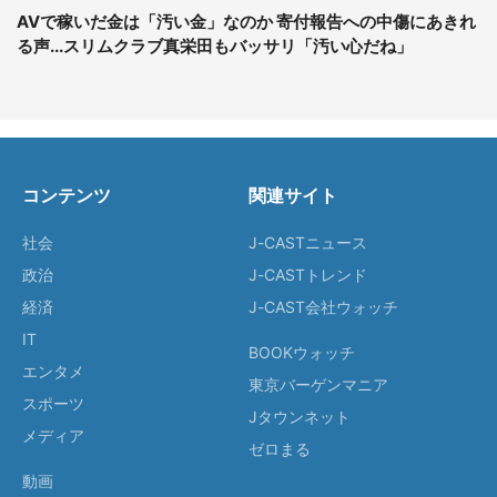
AVで稼いだ金は「汚い金」なのか 寄付報告への中傷にあきれ
る声...スリムクラブ真栄田もバッサリ「汚い心だね」
コンテンツ
関連サイト
社会
J-CASTニュース
政治
J-CASTトレンド
経済
J-CAST会社ウォッチ
IT
BOOKウォッチ
エンタメ
東京バーゲンマニア
スポーツ
Jタウンネット
メディア
ゼロまる
動画