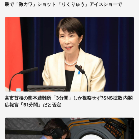
装で「激カワ」ショット 「りくりゅう」アイスショーで
高市首相の熊本避難所「3分間」しか視察せず?SNS拡散 内閣
広報官「51分間」だと否定