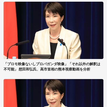
「プロモ映像ないしプロパガンダ映像」「それ以外の解釈は
不可能」 想田和弘氏、高市首相の熊本視察動画を分析