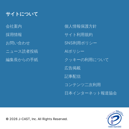
サイトについて
会社案内
個人情報保護方針
採用情報
サイト利用規約
お問い合わせ
SNS利用ポリシー
ニュース読者投稿
AIポリシー
編集長からの手紙
クッキーの利用について
広告掲載
記事配信
コンテンツ二次利用
日本インターネット報道協会
© 2026 J-CAST, Inc. All Rights Reserved.