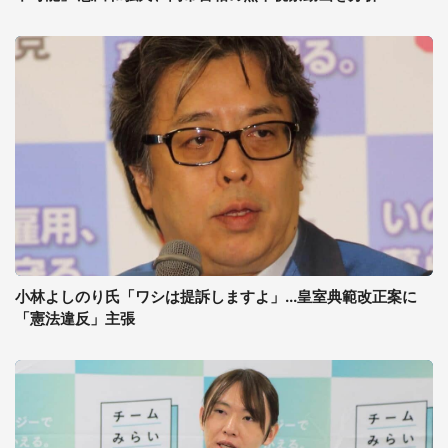
小林よしのり氏「ワシは提訴しますよ」...皇室典範改正案に
「憲法違反」主張