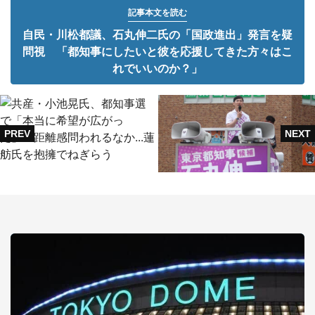
記事本文を読む
自民・川松都議、石丸伸二氏の「国政進出」発言を疑
問視 「都知事にしたいと彼を応援してきた方々はこ
れでいいのか？」