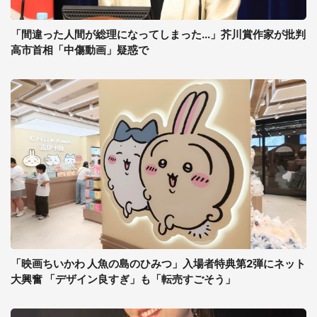
「間違った人間が総理になってしまった...」芥川賞作家が批判
高市首相「中傷動画」疑惑で
「映画ちいかわ 人魚の島のひみつ」入場者特典第2弾にネット
大興奮 「デザイン良すぎ」も「転売すごそう」