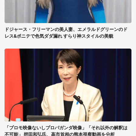
ドジャース・フリーマンの美人妻、エメラルドグリーンのド
レス&ポニテで色気ダダ漏れ すらり神スタイルの美貌
「プロモ映像ないしプロパガンダ映像」「それ以外の解釈は
不可能」 想田和弘氏、高市首相の熊本視察動画を分析