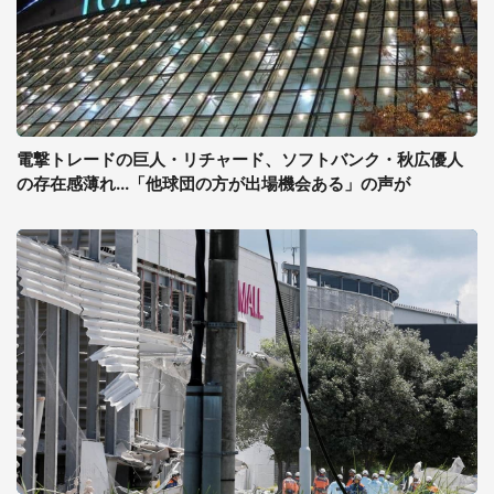
電撃トレードの巨人・リチャード、ソフトバンク・秋広優人
の存在感薄れ...「他球団の方が出場機会ある」の声が