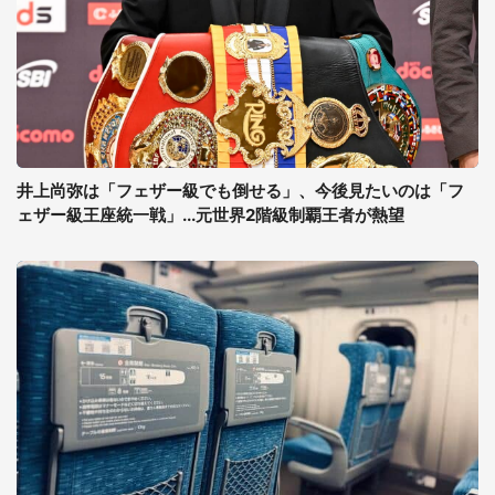
井上尚弥は「フェザー級でも倒せる」、今後見たいのは「フ
ェザー級王座統一戦」...元世界2階級制覇王者が熱望