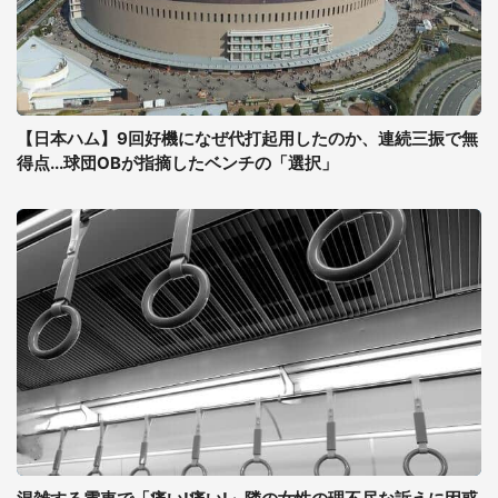
【日本ハム】9回好機になぜ代打起用したのか、連続三振で無
得点...球団OBが指摘したベンチの「選択」