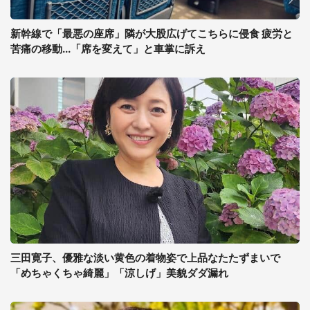
新幹線で「最悪の座席」隣が大股広げてこちらに侵食 疲労と
苦痛の移動...「席を変えて」と車掌に訴え
三田寛子、優雅な淡い黄色の着物姿で上品なたたずまいで
「めちゃくちゃ綺麗」「涼しげ」美貌ダダ漏れ