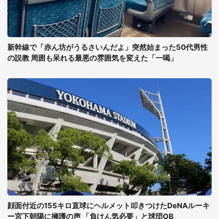
新幹線で「赤ん坊がうるさいんだよ」突然始まった50代男性
の説教 周囲も呆れる最悪の雰囲気を変えた「一喝」
顔面付近の155キロ直球にヘルメット叩きつけたDeNAルーキ
ー宮下朝陽に擁護の声 「負けん気必要」と球団OB