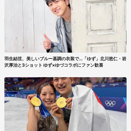
羽生結弦、美しいブルー基調の衣装で...「ゆず」北川悠仁・岩
沢厚治と3ショット ゆず×ゆづコラボにファン歓喜