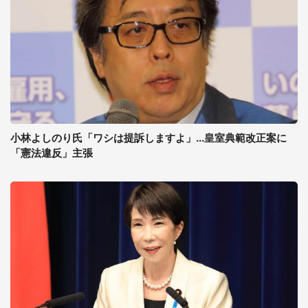
小林よしのり氏「ワシは提訴しますよ」...皇室典範改正案に
「憲法違反」主張