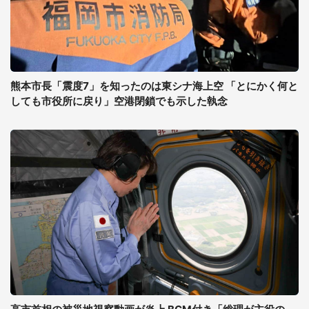
熊本市長「震度7」を知ったのは東シナ海上空 「とにかく何と
しても市役所に戻り」空港閉鎖でも示した執念