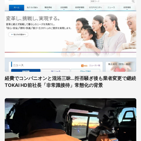
経費でコンパニオンと混浴三昧...拒否騒ぎ後も業者変更で継続
TOKAI HD前社長「非常識接待」常態化の背景