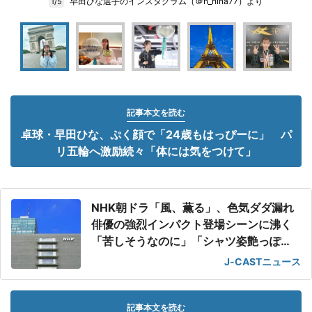
早田ひな選手のインスタグラム（＠h_hina77）より
1/5
記事本文を読む
卓球・早田ひな、ぷく顔で「24歳もはっぴーに」 パ
リ五輪へ激励続々「体には気をつけて」
NHK朝ドラ「風、薫る」、色気ダダ漏れ
俳優の強烈インパクト登場シーンに沸く
「苦しそうなのに」「シャツ姿艶っぽ
い」
J-CASTニュース
記事本文を読む