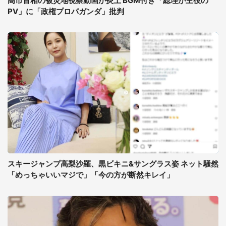
高市首相の被災地視察動画が炎上 BGM付き「総理が主役の
PV」に「政権プロパガンダ」批判
スキージャンプ高梨沙羅、黒ビキニ&サングラス姿 ネット騒然
「めっちゃいいマジで」「今の方が断然キレイ」