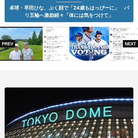
卓球・早田ひな、ぷく顔で「24歳もはっぴーに」 パ
リ五輪へ激励続々「体には気をつけて」