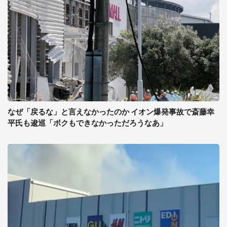
なぜ「戻るな」と言えなかったのか イオン爆発事故で斎藤幸
平氏も逡巡「ボクもできなかっただろうなあ」