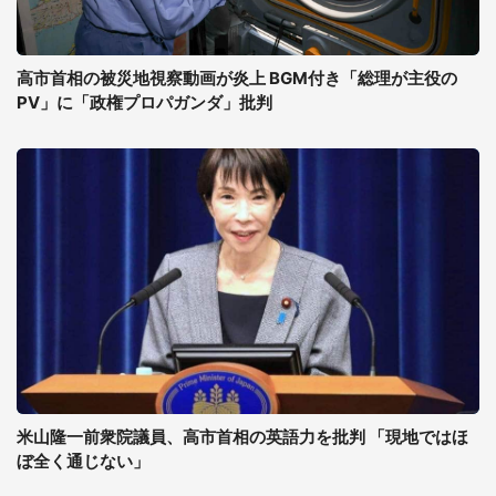
高市首相の被災地視察動画が炎上 BGM付き「総理が主役の
PV」に「政権プロパガンダ」批判
米山隆一前衆院議員、高市首相の英語力を批判 「現地ではほ
ぼ全く通じない」