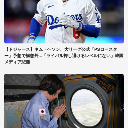
【ドジャース】キム・ヘソン、大リーグ公式「PSロースタ
ー」予想で構想外...「ライバル押し退けるレベルにない」韓国
メディア悲痛