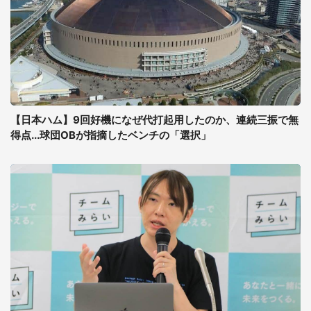
【日本ハム】9回好機になぜ代打起用したのか、連続三振で無
得点...球団OBが指摘したベンチの「選択」