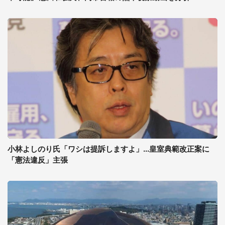
小林よしのり氏「ワシは提訴しますよ」...皇室典範改正案に
「憲法違反」主張