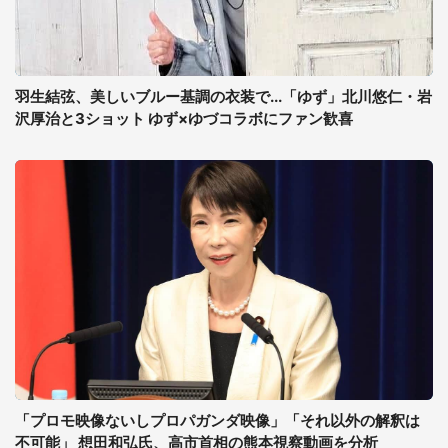
羽生結弦、美しいブルー基調の衣装で...「ゆず」北川悠仁・岩
沢厚治と3ショット ゆず×ゆづコラボにファン歓喜
「プロモ映像ないしプロパガンダ映像」「それ以外の解釈は
不可能」 想田和弘氏、高市首相の熊本視察動画を分析