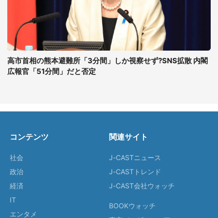
高市首相の熊本避難所「3分間」しか視察せず?SNS拡散 内閣
広報官「51分間」だと否定
コンテンツ
関連サイト
社会
J-CASTニュース
政治
J-CASTトレンド
経済
J-CAST会社ウォッチ
IT
BOOKウォッチ
エンタメ