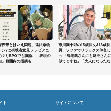
深夜帯とはいえ問題」違法薬物
市川團十郎の15歳長女&13歳長
ーン?に視聴者意見 テレビアニ
男、ソファでリラックス仲良し
めぐりBPOでも議論、「表現の
ョ 「海老蔵さんにも麻央さん
由」範囲内の指摘も
似てますね」「大人になったな
イト
サイトについて