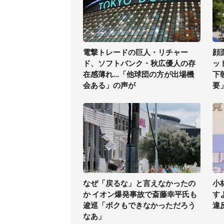
電撃トレードの巨人・リチャー
顔
ド、ソフトバンク・秋広優人の存
ッ
在感薄れ...「他球団の方が出場機
下
会ある」の声が
要
なぜ「戻るな」と言えなかったの
小
か イオン爆発事故で斎藤幸平氏も
す
逡巡「ボクもできなかっただろう
違
なあ」