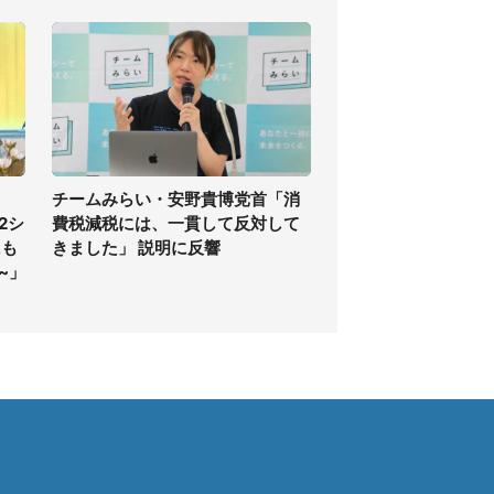
チームみらい・安野貴博党首「消
2シ
費税減税には、一貫して反対して
にも
きました」 説明に反響
~」