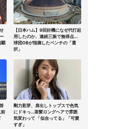
せ
【日本ハム】9回好機になぜ代打起
ー
用したのか、連続三振で無得点...
制覇
球団OBが指摘したベンチの「選
択」
答
剛力彩芽、肩出しトップスで色気
以前
にドキっ...茶髪ロングヘアで雰囲
言
気変わって 「似合ってる」「可愛
すぎ」