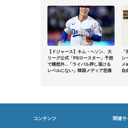
【ドジャース】キム・ヘソン、大
「
リーグ公式「PSロースター」予想
シ
で構想外...「ライバル押し退ける
メ
レベルにない」韓国メディア悲痛
自
コンテンツ
関連サ