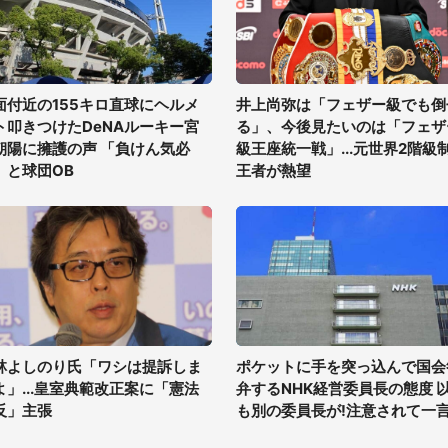
面付近の155キロ直球にヘルメ
井上尚弥は「フェザー級でも倒
ト叩きつけたDeNAルーキー宮
る」、今後見たいのは「フェザ
朝陽に擁護の声 「負けん気必
級王座統一戦」...元世界2階級
」と球団OB
王者が熱望
林よしのり氏「ワシは提訴しま
ポケットに手を突っ込んで国会
よ」...皇室典範改正案に「憲法
弁するNHK経営委員長の態度 
反」主張
も別の委員長が!注意されて一