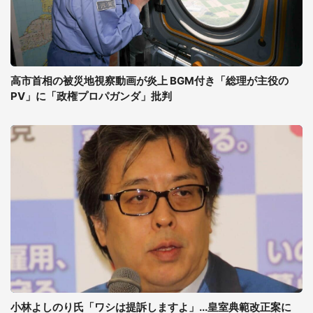
高市首相の被災地視察動画が炎上 BGM付き「総理が主役の
PV」に「政権プロパガンダ」批判
小林よしのり氏「ワシは提訴しますよ」...皇室典範改正案に