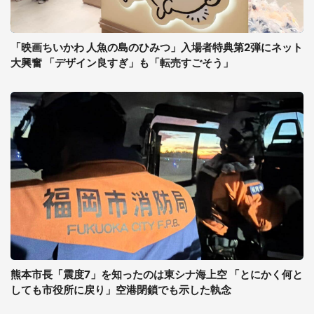
「映画ちいかわ 人魚の島のひみつ」入場者特典第2弾にネット
大興奮 「デザイン良すぎ」も「転売すごそう」
熊本市長「震度7」を知ったのは東シナ海上空 「とにかく何と
しても市役所に戻り」空港閉鎖でも示した執念