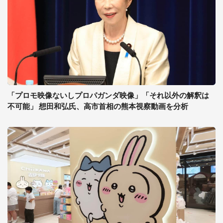
「プロモ映像ないしプロパガンダ映像」「それ以外の解釈は
不可能」 想田和弘氏、高市首相の熊本視察動画を分析