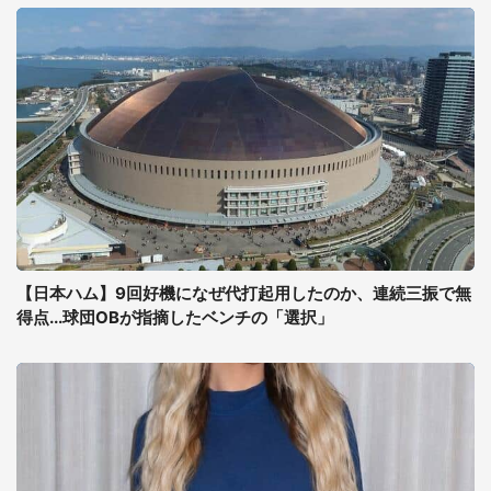
【日本ハム】9回好機になぜ代打起用したのか、連続三振で無
得点...球団OBが指摘したベンチの「選択」