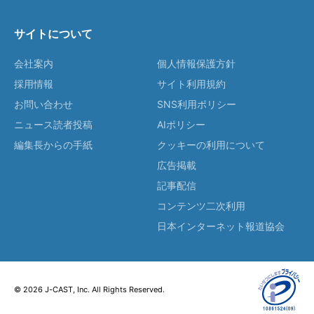
サイトについて
会社案内
個人情報保護方針
採用情報
サイト利用規約
お問い合わせ
SNS利用ポリシー
ニュース読者投稿
AIポリシー
編集長からの手紙
クッキーの利用について
広告掲載
記事配信
コンテンツ二次利用
日本インターネット報道協会
© 2026 J-CAST, Inc. All Rights Reserved.