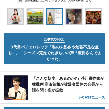
武井亜樹さんのインスタグラム（＠akitakei）より
3/5
記事本文を読む
3代目バチェロレッテ「私の未熟さや勉強不足な点
も...」 シーズン完走でねぎらいの声「亜樹さんでよ
かった」
「こんな態度、あるのか?」芥川賞作家が
猛批判 高市首相が被爆者団体の会長から
話を聞く姿が拡散
J-CASTニュース