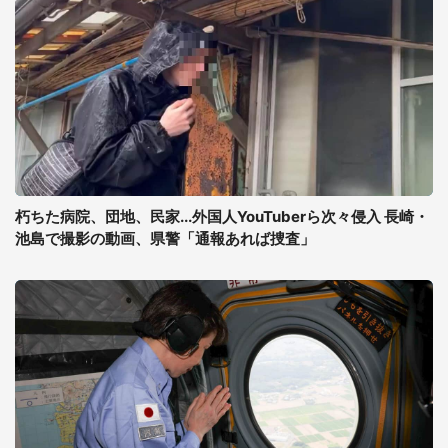
朽ちた病院、団地、民家...外国人YouTuberら次々侵入 長崎・
池島で撮影の動画、県警「通報あれば捜査」