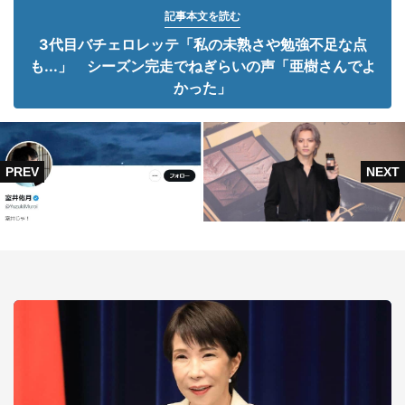
記事本文を読む
3代目バチェロレッテ「私の未熟さや勉強不足な点
も...」 シーズン完走でねぎらいの声「亜樹さんでよ
かった」