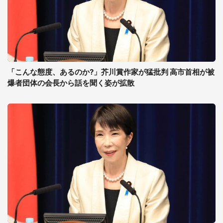
「こんな態度、あるのか?」芥川賞作家が猛批判 高市首相が被
爆者団体の会長から話を聞く姿が拡散