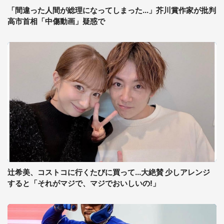
「間違った人間が総理になってしまった...」芥川賞作家が批判
高市首相「中傷動画」疑惑で
辻希美、コストコに行くたびに買って...大絶賛 少しアレンジ
すると「それがマジで、マジでおいしいの!」