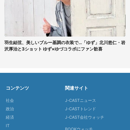
羽生結弦、美しいブルー基調の衣装で...「ゆず」北川悠仁・岩
沢厚治と3ショット ゆず×ゆづコラボにファン歓喜
コンテンツ
関連サイト
社会
J-CASTニュース
政治
J-CASTトレンド
経済
J-CAST会社ウォッチ
IT
BOOKウォッチ