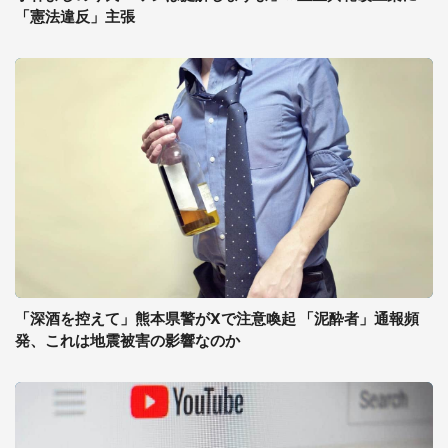
「憲法違反」主張
「深酒を控えて」熊本県警がXで注意喚起 「泥酔者」通報頻
発、これは地震被害の影響なのか