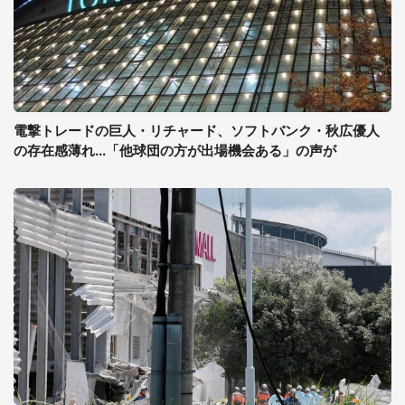
電撃トレードの巨人・リチャード、ソフトバンク・秋広優人
の存在感薄れ...「他球団の方が出場機会ある」の声が