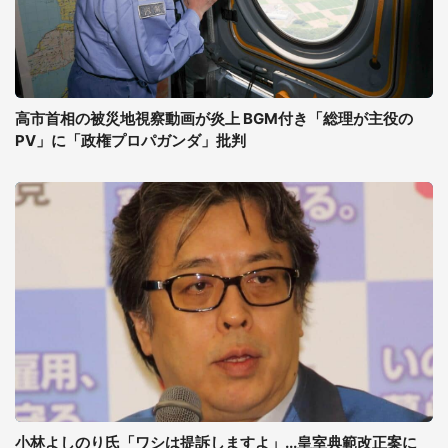
高市首相の被災地視察動画が炎上 BGM付き「総理が主役の
PV」に「政権プロパガンダ」批判
小林よしのり氏「ワシは提訴しますよ」...皇室典範改正案に