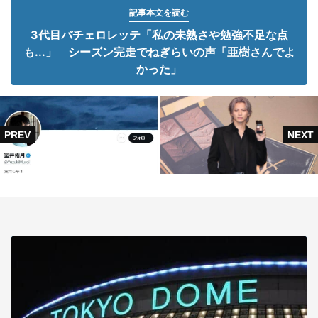
記事本文を読む
3代目バチェロレッテ「私の未熟さや勉強不足な点
も...」 シーズン完走でねぎらいの声「亜樹さんでよ
かった」