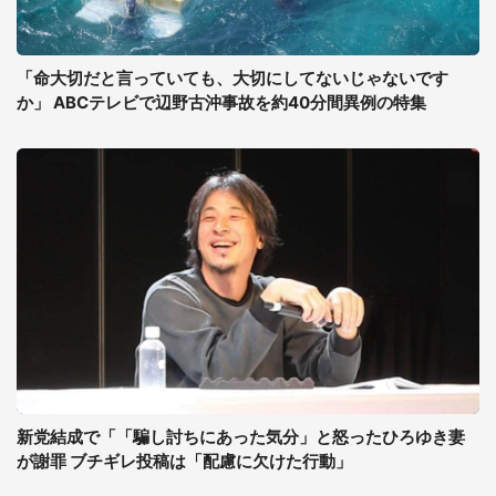
「命大切だと言っていても、大切にしてないじゃないです
か」 ABCテレビで辺野古沖事故を約40分間異例の特集
新党結成で「「騙し討ちにあった気分」と怒ったひろゆき妻
が謝罪 ブチギレ投稿は「配慮に欠けた行動」