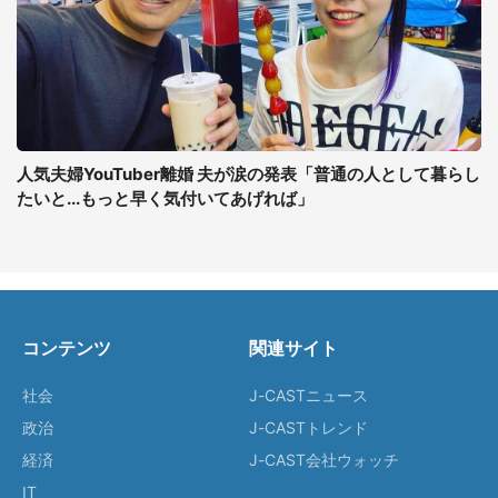
人気夫婦YouTuber離婚 夫が涙の発表「普通の人として暮らし
たいと...もっと早く気付いてあげれば」
コンテンツ
関連サイト
社会
J-CASTニュース
政治
J-CASTトレンド
経済
J-CAST会社ウォッチ
IT