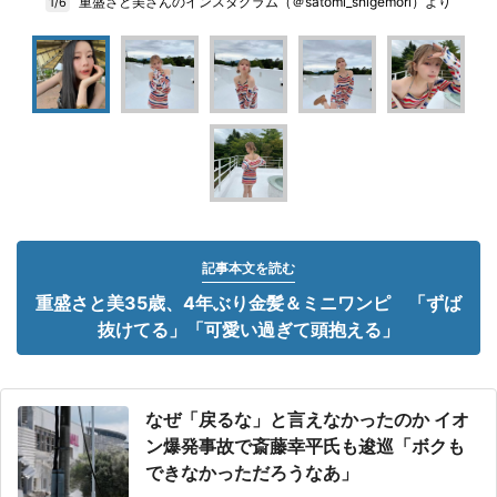
重盛さと美さんのインスタグラム（＠satomi_shigemori）より
1/6
記事本文を読む
重盛さと美35歳、4年ぶり金髪＆ミニワンピ 「ずば
抜けてる」「可愛い過ぎて頭抱える」
なぜ「戻るな」と言えなかったのか イオ
ン爆発事故で斎藤幸平氏も逡巡「ボクも
できなかっただろうなあ」