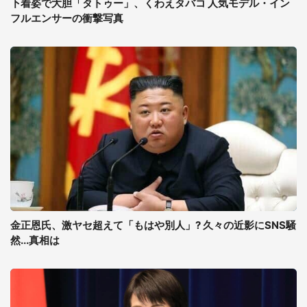
下着姿で大胆「タトゥー」、くわえタバコ 人気モデル・イン
フルエンサーの衝撃写真
金正恩氏、激ヤセ超えて「もはや別人」? 久々の近影にSNS騒
然...真相は