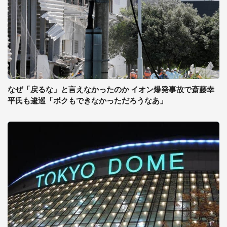
なぜ「戻るな」と言えなかったのか イオン爆発事故で斎藤幸
平氏も逡巡「ボクもできなかっただろうなあ」