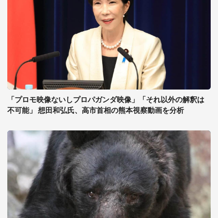
「プロモ映像ないしプロパガンダ映像」「それ以外の解釈は
不可能」 想田和弘氏、高市首相の熊本視察動画を分析