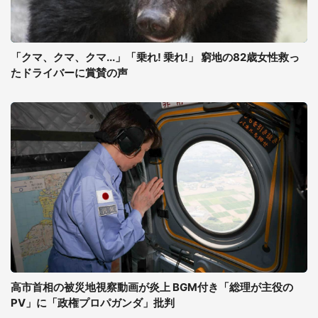
「クマ、クマ、クマ...」「乗れ! 乗れ!」 窮地の82歳女性救っ
たドライバーに賞賛の声
高市首相の被災地視察動画が炎上 BGM付き「総理が主役の
PV」に「政権プロパガンダ」批判