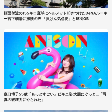
顔面付近の155キロ直球にヘルメット叩きつけたDeNAルーキ
ー宮下朝陽に擁護の声 「負けん気必要」と球団OB
森口博子55歳「もっとすごい」ビキニ姿 大胆にぐっと...「写
真の破壊力にやられた」