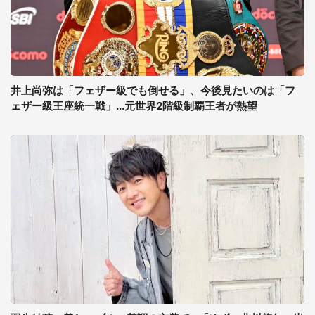
井上尚弥は「フェザー級でも倒せる」、今後見たいのは「フ
ェザー級王座統一戦」...元世界2階級制覇王者が熱望