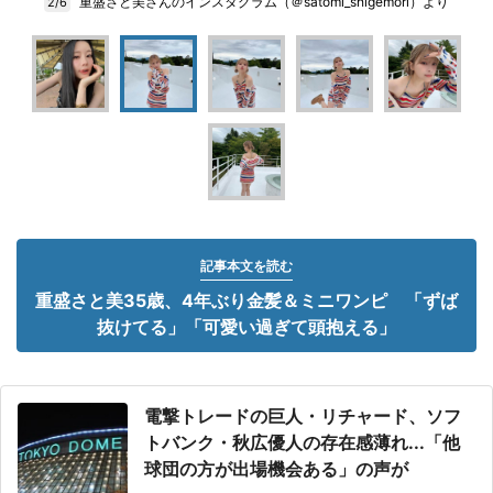
重盛さと美さんのインスタグラム（＠satomi_shigemori）より
2/6
記事本文を読む
重盛さと美35歳、4年ぶり金髪＆ミニワンピ 「ずば
抜けてる」「可愛い過ぎて頭抱える」
電撃トレードの巨人・リチャード、ソフ
トバンク・秋広優人の存在感薄れ...「他
球団の方が出場機会ある」の声が