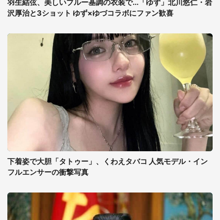
羽生結弦、美しいブルー基調の衣装で...「ゆず」北川悠仁・岩
沢厚治と3ショット ゆず×ゆづコラボにファン歓喜
下着姿で大胆「タトゥー」、くわえタバコ 人気モデル・イン
フルエンサーの衝撃写真