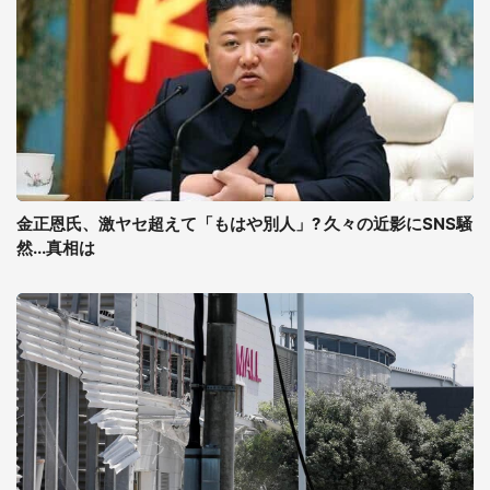
金正恩氏、激ヤセ超えて「もはや別人」? 久々の近影にSNS騒
然...真相は