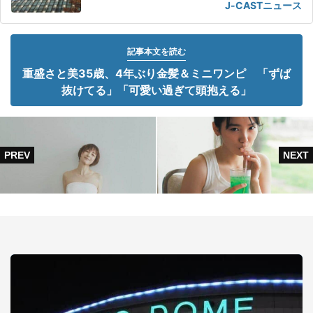
J-CASTニュース
記事本文を読む
重盛さと美35歳、4年ぶり金髪＆ミニワンピ 「ずば
抜けてる」「可愛い過ぎて頭抱える」