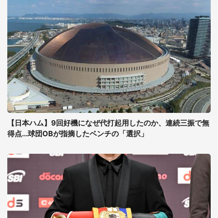
【日本ハム】9回好機になぜ代打起用したのか、連続三振で無
得点...球団OBが指摘したベンチの「選択」