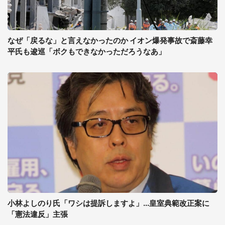
なぜ「戻るな」と言えなかったのか イオン爆発事故で斎藤幸
平氏も逡巡「ボクもできなかっただろうなあ」
小林よしのり氏「ワシは提訴しますよ」...皇室典範改正案に
「憲法違反」主張