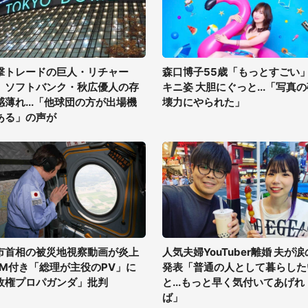
撃トレードの巨人・リチャー
森口博子55歳「もっとすごい
、ソフトバンク・秋広優人の存
キニ姿 大胆にぐっと...「写真
感薄れ...「他球団の方が出場機
壊力にやられた」
ある」の声が
市首相の被災地視察動画が炎上
人気夫婦YouTuber離婚 夫が涙
GM付き「総理が主役のPV」に
発表「普通の人として暮らした
政権プロパガンダ」批判
と...もっと早く気付いてあげれ
ば」