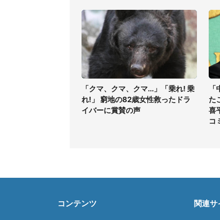
「クマ、クマ、クマ...」「乗れ! 乗
「
れ!」 窮地の82歳女性救ったドラ
た
イバーに賞賛の声
喜
コ
コンテンツ
関連サ