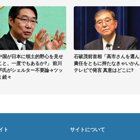
中国が日本に領土的野心を見せ
石破茂前首相「高市さんを選ん
こと、一度でもあるか?」 前川
責任をともに持たなきゃいかん
平氏がシェルター不要論→ツッ
テレビで発言 真意はどこに?
ミ続々
イト
サイトについて