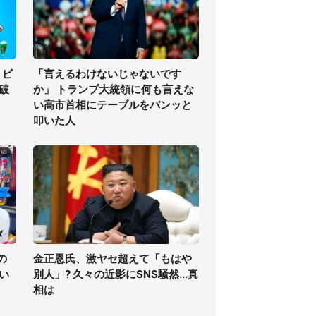
」ビ
「言えるわけないじゃないです
の破
か」 トランプ大統領に何も言えな
い高市首相にテーブルをバンッと
叩いた人
の
金正恩氏、激ヤセ超えて「もはや
い
別人」? 久々の近影にSNS騒然...真
相は