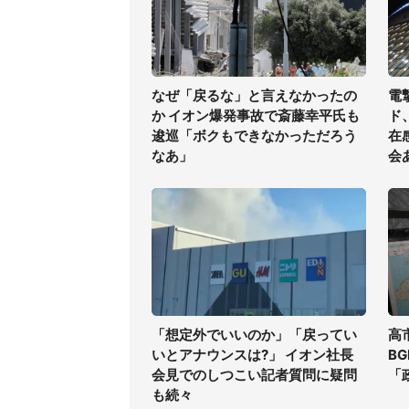
なぜ「戻るな」と言えなかったの
電
か イオン爆発事故で斎藤幸平氏も
ド
逡巡「ボクもできなかっただろう
在
なあ」
会
「想定外でいいのか」「戻ってい
高
いとアナウンスは?」 イオン社長
B
会見でのしつこい記者質問に疑問
「
も続々