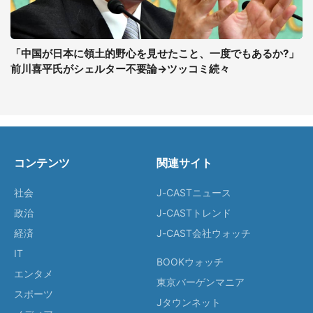
「中国が日本に領土的野心を見せたこと、一度でもあるか?」
前川喜平氏がシェルター不要論→ツッコミ続々
コンテンツ
関連サイト
社会
J-CASTニュース
政治
J-CASTトレンド
経済
J-CAST会社ウォッチ
IT
BOOKウォッチ
エンタメ
東京バーゲンマニア
スポーツ
Jタウンネット