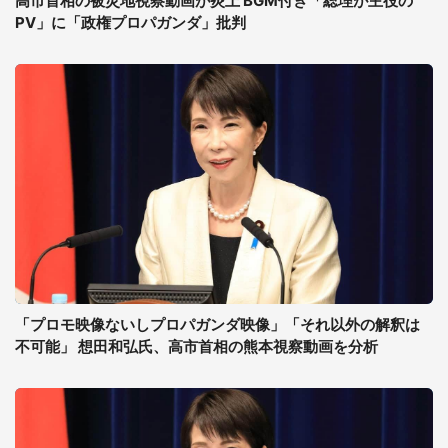
高市首相の被災地視察動画が炎上 BGM付き「総理が主役の
PV」に「政権プロパガンダ」批判
「プロモ映像ないしプロパガンダ映像」「それ以外の解釈は
不可能」 想田和弘氏、高市首相の熊本視察動画を分析