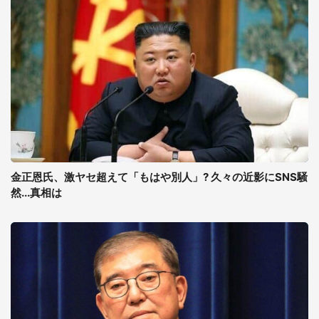
金正恩氏、激ヤセ超えて「もはや別人」? 久々の近影にSNS騒
然...真相は