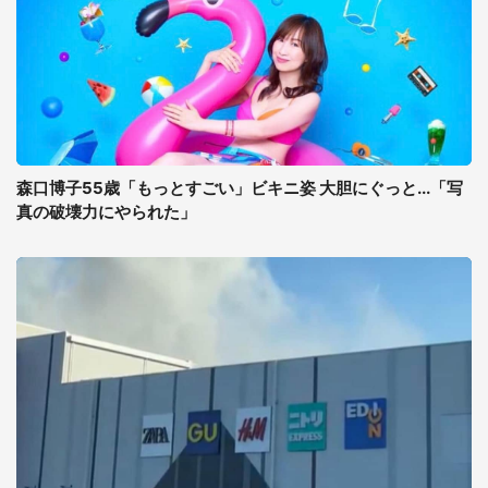
森口博子55歳「もっとすごい」ビキニ姿 大胆にぐっと...「写
真の破壊力にやられた」