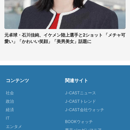
元卓球・石川佳純、イケメン陸上選手と2ショット 「メチャ可
愛い」「かわいい笑顔」「美男美女」話題に
コンテンツ
関連サイト
社会
J-CASTニュース
政治
J-CASTトレンド
経済
J-CAST会社ウォッチ
IT
BOOKウォッチ
エンタメ
東京バーゲンマニア