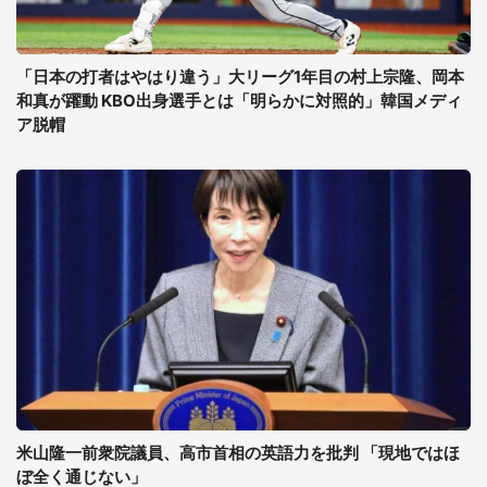
「日本の打者はやはり違う」大リーグ1年目の村上宗隆、岡本
和真が躍動 KBO出身選手とは「明らかに対照的」韓国メディ
ア脱帽
米山隆一前衆院議員、高市首相の英語力を批判 「現地ではほ
ぼ全く通じない」