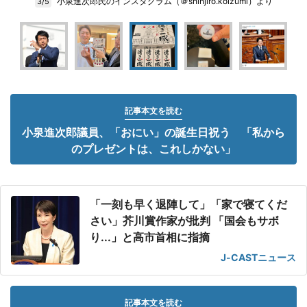
小泉進次郎氏のインスタグラム（＠shinjiro.koizumi）より
3/5
記事本文を読む
小泉進次郎議員、「おにい」の誕生日祝う 「私から
のプレゼントは、これしかない」
「一刻も早く退陣して」「家で寝てくだ
さい」芥川賞作家が批判 「国会もサボ
り...」と高市首相に指摘
J-CASTニュース
記事本文を読む