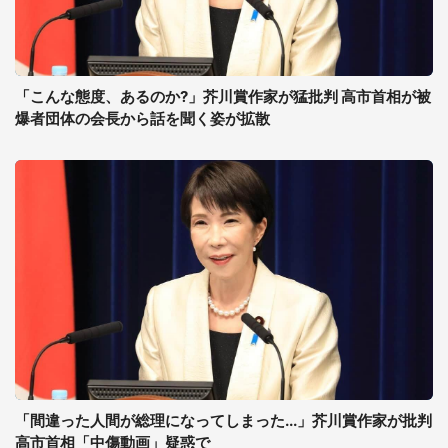
「こんな態度、あるのか?」芥川賞作家が猛批判 高市首相が被
爆者団体の会長から話を聞く姿が拡散
「間違った人間が総理になってしまった...」芥川賞作家が批判
高市首相「中傷動画」疑惑で