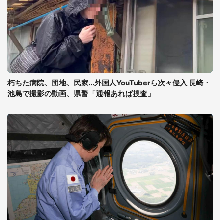
朽ちた病院、団地、民家...外国人YouTuberら次々侵入 長崎・
池島で撮影の動画、県警「通報あれば捜査」