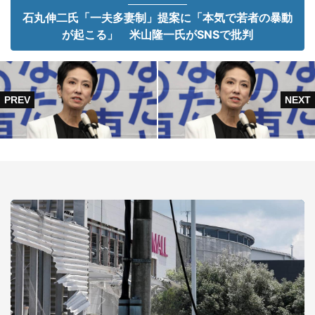
石丸伸二氏「一夫多妻制」提案に「本気で若者の暴動
が起こる」 米山隆一氏がSNSで批判