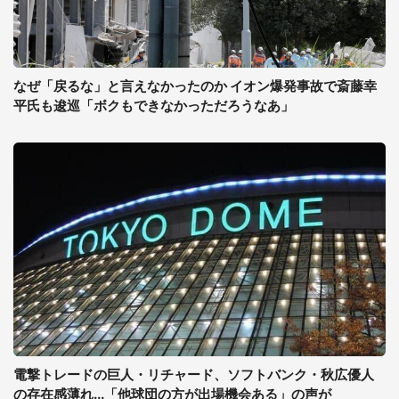
なぜ「戻るな」と言えなかったのか イオン爆発事故で斎藤幸
平氏も逡巡「ボクもできなかっただろうなあ」
電撃トレードの巨人・リチャード、ソフトバンク・秋広優人
の存在感薄れ...「他球団の方が出場機会ある」の声が