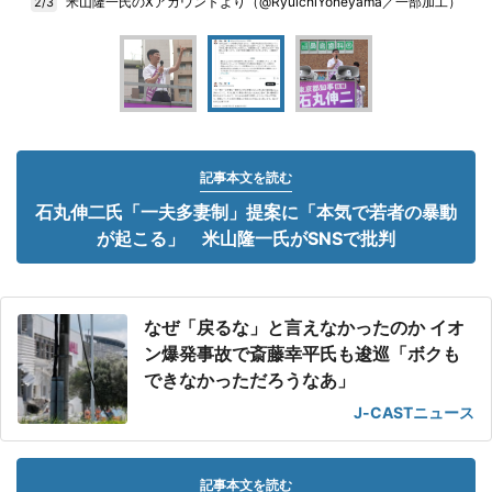
米山隆一氏のXアカウントより（@RyuichiYoneyama／一部加工）
2/3
記事本文を読む
石丸伸二氏「一夫多妻制」提案に「本気で若者の暴動
が起こる」 米山隆一氏がSNSで批判
なぜ「戻るな」と言えなかったのか イオ
ン爆発事故で斎藤幸平氏も逡巡「ボクも
できなかっただろうなあ」
J-CASTニュース
記事本文を読む