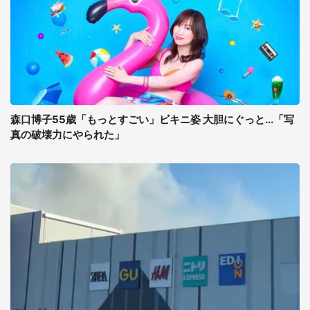
森口博子55歳「もっとすごい」ビキニ姿 大胆にぐっと...「写
真の破壊力にやられた」