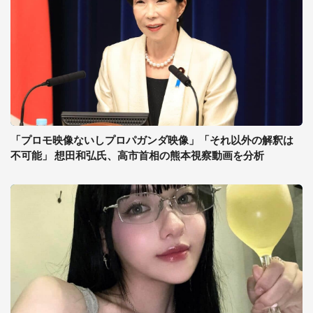
「プロモ映像ないしプロパガンダ映像」「それ以外の解釈は
不可能」 想田和弘氏、高市首相の熊本視察動画を分析