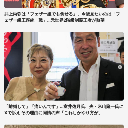
井上尚弥は「フェザー級でも倒せる」、今後見たいのは「フ
ェザー級王座統一戦」...元世界2階級制覇王者が熱望
「離婚して」「痛いんです」...室井佑月氏、夫・米山隆一氏に
Xで訴え その理由に同情の声「これしかやり方が」