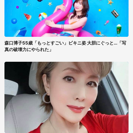
森口博子55歳「もっとすごい」ビキニ姿 大胆にぐっと...「写
真の破壊力にやられた」