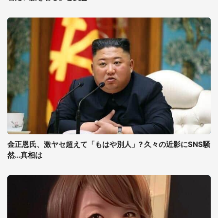
金正恩氏、激ヤセ超えて「もはや別人」? 久々の近影にSNS騒
然...真相は