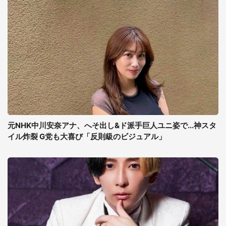
元NHK中川安奈アナ、へそ出し&ド派手巨人ユニ姿で...神スタ
イル炸裂 G党も大喜び「反則級のビジュアル」