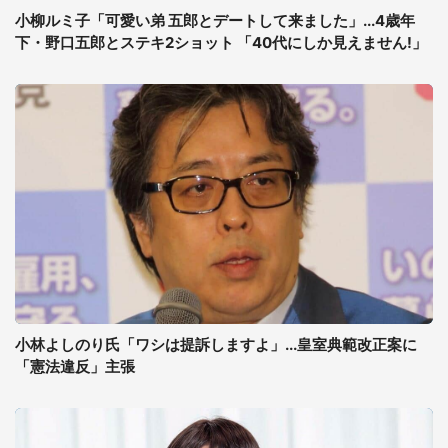
小柳ルミ子「可愛い弟 五郎とデートして来ました」...4歳年
下・野口五郎とステキ2ショット 「40代にしか見えません!」
小林よしのり氏「ワシは提訴しますよ」...皇室典範改正案に
「憲法違反」主張