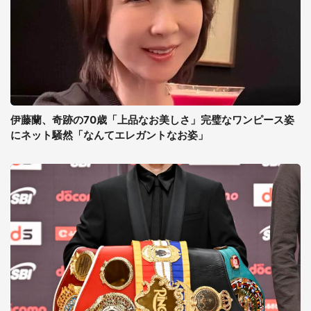
伊藤蘭、奇跡の70歳「上品なお美しさ」完璧なワンピース姿
にネット騒然「なんてエレガントなお姿」