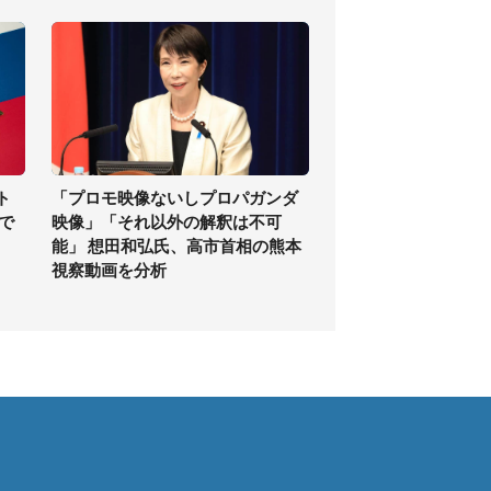
ト
「プロモ映像ないしプロパガンダ
で
映像」「それ以外の解釈は不可
能」 想田和弘氏、高市首相の熊本
視察動画を分析