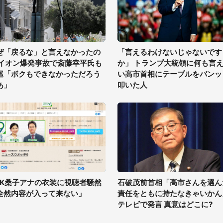
ぜ「戻るな」と言えなかったの
「言えるわけないじゃないです
 イオン爆発事故で斎藤幸平氏も
か」 トランプ大統領に何も言
巡「ボクもできなかっただろう
い高市首相にテーブルをバンッ
あ」
叩いた人
HK桑子アナの衣装に視聴者騒然
石破茂前首相「高市さんを選ん
全然内容が入って来ない」
責任をともに持たなきゃいかん
テレビで発言 真意はどこに?