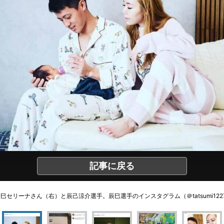
記事に戻る
巳セリーナさん（右）と辰己涼介選手。辰巳選手のインスタグラム（＠tatsumi122