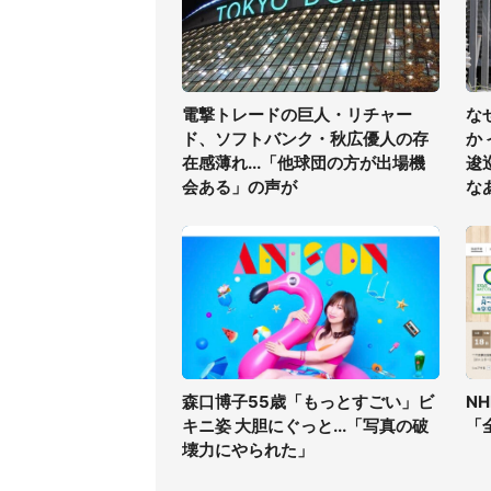
電撃トレードの巨人・リチャー
な
ド、ソフトバンク・秋広優人の存
か
在感薄れ...「他球団の方が出場機
逡
会ある」の声が
な
森口博子55歳「もっとすごい」ビ
N
キニ姿 大胆にぐっと...「写真の破
「
壊力にやられた」