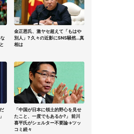
金正恩氏、激ヤセ超えて「もはや
えな
別人」? 久々の近影にSNS騒然...真
と
相は
だ
「中国が日本に領土的野心を見せ
」
たこと、一度でもあるか?」 前川
喜平氏がシェルター不要論→ツッ
コミ続々