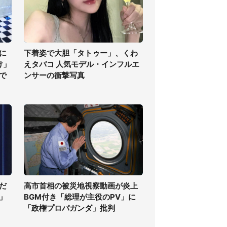
に
下着姿で大胆「タトゥー」、くわ
け」
えタバコ 人気モデル・インフルエ
で
ンサーの衝撃写真
だ
高市首相の被災地視察動画が炎上
」
BGM付き「総理が主役のPV」に
「政権プロパガンダ」批判