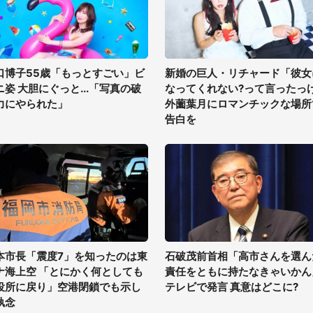
口博子55歳「もっとすごい」ビ
新婚の巨人・リチャード「彼女
ニ姿 大胆にぐっと...「写真の破
なってくれない?って言ったっ
力にやられた」
外薗葉月にロマンチックな場所
告白を
本市長「震度7」を知ったのは東
石破茂前首相「高市さんを選ん
ナ海上空 「とにかく何としても
責任をともに持たなきゃいかん
役所に戻り」空港閉鎖でも示し
テレビで発言 真意はどこに?
執念