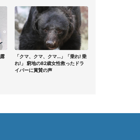
披露
「クマ、クマ、クマ...」「乗れ! 乗
」
れ!」 窮地の82歳女性救ったドラ
イバーに賞賛の声