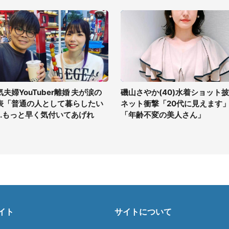
気夫婦YouTuber離婚 夫が涙の
磯山さやか(40)水着ショット
表「普通の人として暮らしたい
ネット衝撃「20代に見えます
...もっと早く気付いてあげれ
「年齢不変の美人さん」
」
イト
サイトについて