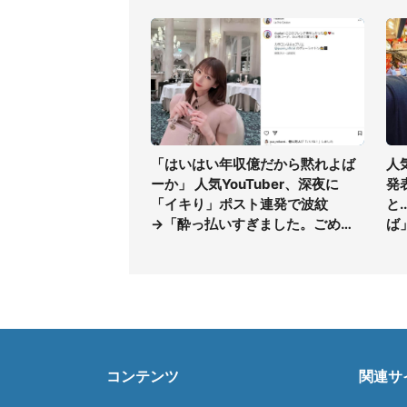
「はいはい年収億だから黙れよば
人
ーか」 人気YouTuber、深夜に
発
「イキり」ポスト連発で波紋
と
→「酔っ払いすぎました。ごめん
ば
なさい」
コンテンツ
関連サ