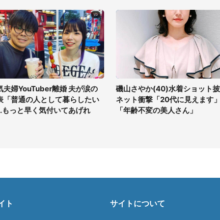
気夫婦YouTuber離婚 夫が涙の
磯山さやか(40)水着ショット
表「普通の人として暮らしたい
ネット衝撃「20代に見えます
...もっと早く気付いてあげれ
「年齢不変の美人さん」
」
イト
サイトについて