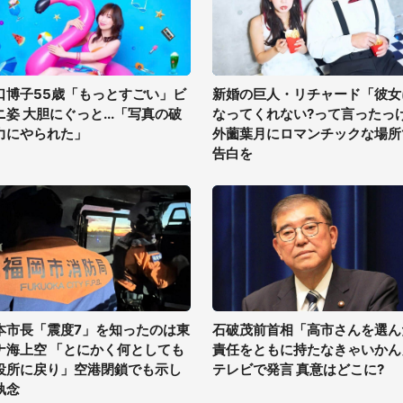
口博子55歳「もっとすごい」ビ
新婚の巨人・リチャード「彼女
ニ姿 大胆にぐっと...「写真の破
なってくれない?って言ったっ
力にやられた」
外薗葉月にロマンチックな場所
告白を
本市長「震度7」を知ったのは東
石破茂前首相「高市さんを選ん
ナ海上空 「とにかく何としても
責任をともに持たなきゃいかん
役所に戻り」空港閉鎖でも示し
テレビで発言 真意はどこに?
執念