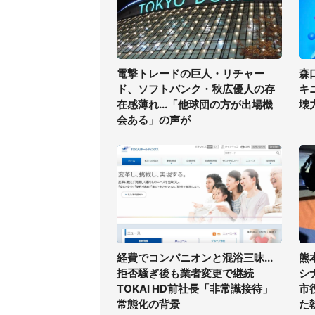
電撃トレードの巨人・リチャー
森
ド、ソフトバンク・秋広優人の存
キ
在感薄れ...「他球団の方が出場機
壊
会ある」の声が
経費でコンパニオンと混浴三昧...
熊
拒否騒ぎ後も業者変更で継続
シ
TOKAI HD前社長「非常識接待」
市
常態化の背景
た