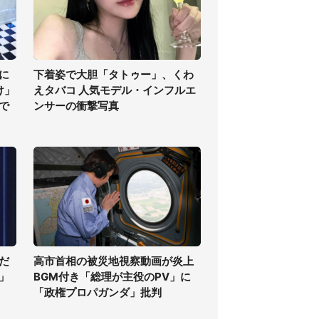
に
下着姿で大胆「タトゥー」、くわ
け」
えタバコ 人気モデル・インフルエ
で
ンサーの衝撃写真
だ
高市首相の被災地視察動画が炎上
」
BGM付き「総理が主役のPV」に
「政権プロパガンダ」批判