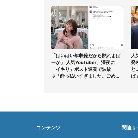
「はいはい年収億だから黙れよば
人
ーか」 人気YouTuber、深夜に
発
「イキり」ポスト連発で波紋
と
→「酔っ払いすぎました。ごめん
ば
なさい」
コンテンツ
関連サ