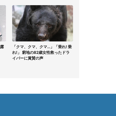
披露
「クマ、クマ、クマ...」「乗れ! 乗
」
れ!」 窮地の82歳女性救ったドラ
イバーに賞賛の声