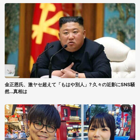
金正恩氏、激ヤセ超えて「もはや別人」? 久々の近影にSNS騒
然...真相は