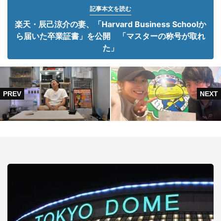
記事本文を読む
楽天・辰己涼介の妻、「Harvard Business Schoolか
ら届いた卒業証書」を公開 「マスターの称号が取れ
た」