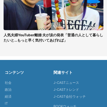
人気夫婦YouTuber離婚 夫が涙の発表「普通の人として暮らし
たいと...もっと早く気付いてあげれば」
コンテンツ
関連サイト
社会
J-CASTニュース
政治
J-CASTトレンド
経済
J-CAST会社ウォッチ
IT
BOOKウォッチ