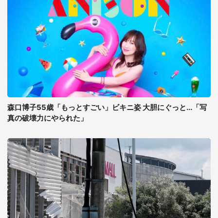
森口博子55歳「もっとすごい」ビキニ姿 大胆にぐっと...「写
真の破壊力にやられた」