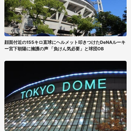
顔面付近の155キロ直球にヘルメット叩きつけたDeNAルーキ
ー宮下朝陽に擁護の声 「負けん気必要」と球団OB