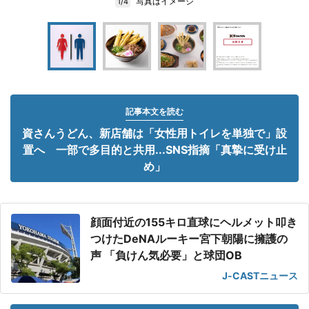
写真はイメージ
1/4
記事本文を読む
資さんうどん、新店舗は「女性用トイレを単独で」設
置へ 一部で多目的と共用...SNS指摘「真摯に受け止
め」
顔面付近の155キロ直球にヘルメット叩き
つけたDeNAルーキー宮下朝陽に擁護の
声 「負けん気必要」と球団OB
J-CASTニュース