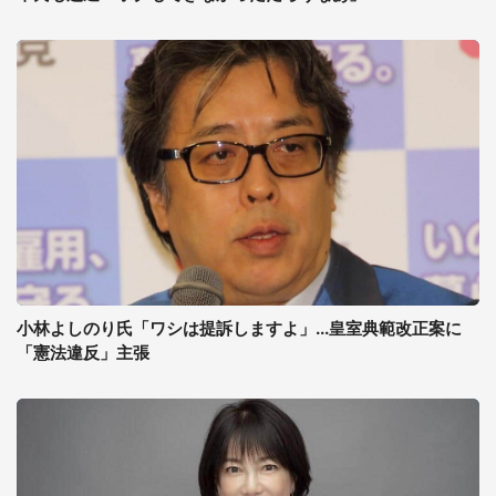
小林よしのり氏「ワシは提訴しますよ」...皇室典範改正案に
「憲法違反」主張