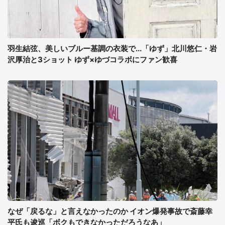
羽生結弦、美しいブルー基調の衣装で...「ゆず」北川悠仁・岩
沢厚治と3ショット ゆず×ゆづコラボにファン歓喜
なぜ「戻るな」と言えなかったのか イオン爆発事故で斎藤幸
平氏も逡巡「ボクもできなかっただろうなあ」