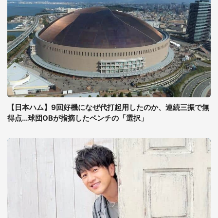
【日本ハム】9回好機になぜ代打起用したのか、連続三振で無
得点...球団OBが指摘したベンチの「選択」