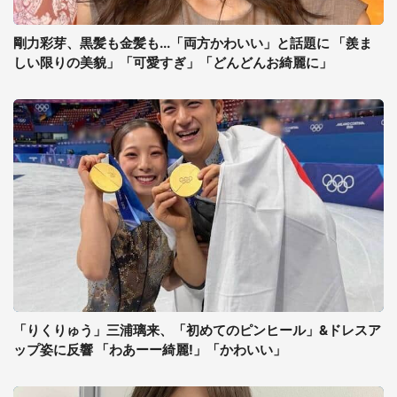
剛力彩芽、黒髪も金髪も...「両方かわいい」と話題に 「羨ま
しい限りの美貌」「可愛すぎ」「どんどんお綺麗に」
「りくりゅう」三浦璃来、「初めてのピンヒール」&ドレスア
ップ姿に反響 「わあーー綺麗!」「かわいい」