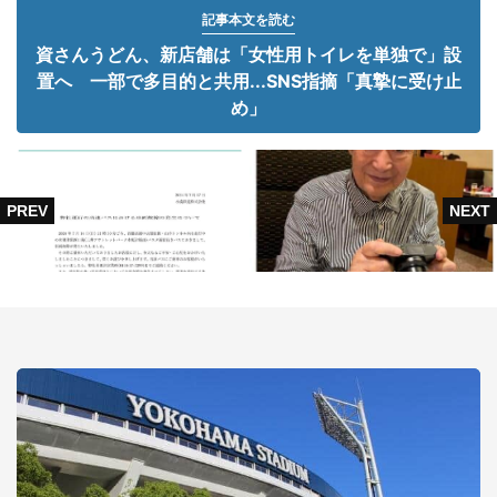
記事本文を読む
資さんうどん、新店舗は「女性用トイレを単独で」設
置へ 一部で多目的と共用...SNS指摘「真摯に受け止
め」