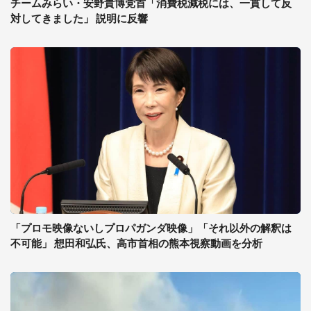
チームみらい・安野貴博党首「消費税減税には、一貫して反
対してきました」 説明に反響
「プロモ映像ないしプロパガンダ映像」「それ以外の解釈は
不可能」 想田和弘氏、高市首相の熊本視察動画を分析