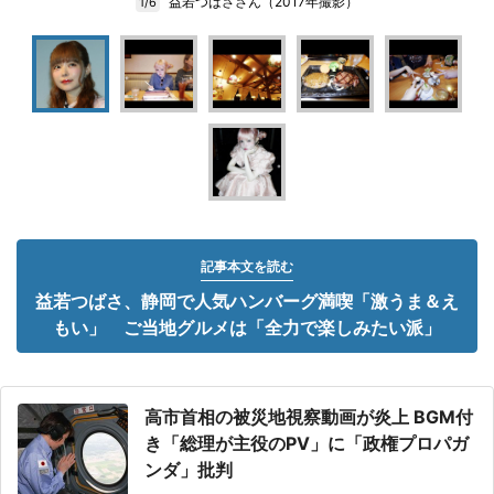
益若つばささん（2017年撮影）
1/6
記事本文を読む
益若つばさ、静岡で人気ハンバーグ満喫「激うま＆え
もい」 ご当地グルメは「全力で楽しみたい派」
高市首相の被災地視察動画が炎上 BGM付
き「総理が主役のPV」に「政権プロパガ
ンダ」批判