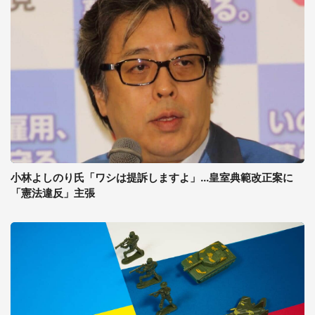
小林よしのり氏「ワシは提訴しますよ」...皇室典範改正案に
「憲法違反」主張