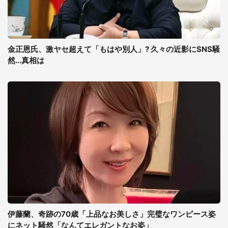
金正恩氏、激ヤセ超えて「もはや別人」? 久々の近影にSNS騒
然...真相は
伊藤蘭、奇跡の70歳「上品なお美しさ」完璧なワンピース姿
にネット騒然「なんてエレガントなお姿」