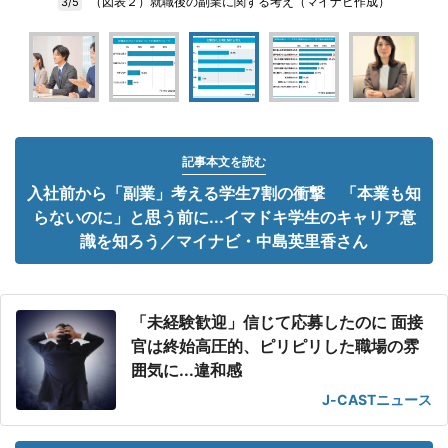
（図表２）就職後の副業に関する考え（マイナビ作成）
3/5
記事本文を読む
入社前から「副業」考える学生7割の衝撃 「本業も知
らないのに」と思う前に...イマドキ学生のキャリア意
識を知ろう／マイナビ・中島英里香さん
「未経験歓迎」信じて応募したのに 面接
官は終始高圧的、ピリピリした職場の雰
囲気に...違和感
J-CASTニュース