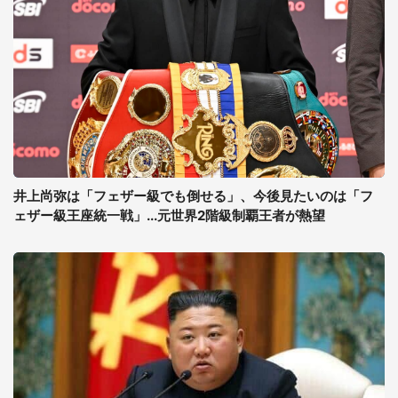
井上尚弥は「フェザー級でも倒せる」、今後見たいのは「フ
ェザー級王座統一戦」...元世界2階級制覇王者が熱望