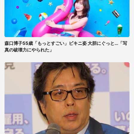
森口博子55歳「もっとすごい」ビキニ姿 大胆にぐっと...「写
真の破壊力にやられた」