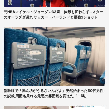
元NBAマイケル・ジョーダン63歳、体形も変わらず...スター
のオーラダダ漏れ サッカー・ハーランドと最強2ショット
新幹線で「赤ん坊がうるさいんだよ」突然始まった50代男性
の説教 周囲も呆れる最悪の雰囲気を変えた「一喝」