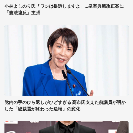
小林よしのり氏「ワシは提訴しますよ」...皇室典範改正案に
「憲法違反」主張
党内の手のひら返しがひどすぎる 高市氏支えた前議員が明か
した「総裁選が終わった途端」の変化