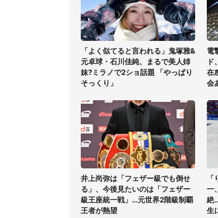
「よく似てると言われる」鬼塚雅&
電
元卓球・石川佳純、まるで美人姉
ド
妹?ミラノで2ショ話題 「やっぱり
在
そっくり」
会
井上尚弥は「フェザー級でも倒せ
「
る」、今後見たいのは「フェザー
一
級王座統一戦」...元世界2階級制覇
絶
王者が熱望
生