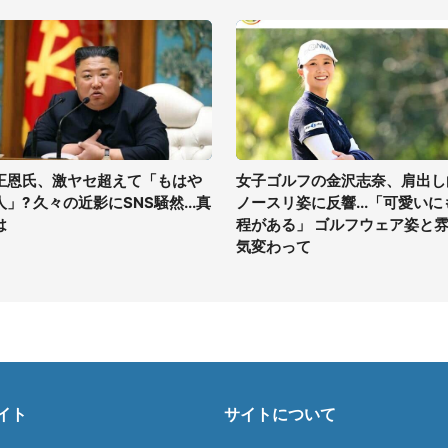
正恩氏、激ヤセ超えて「もはや
女子ゴルフの金沢志奈、肩出し
人」? 久々の近影にSNS騒然...真
ノースリ姿に反響...「可愛いに
は
程がある」 ゴルフウェア姿と
気変わって
イト
サイトについて