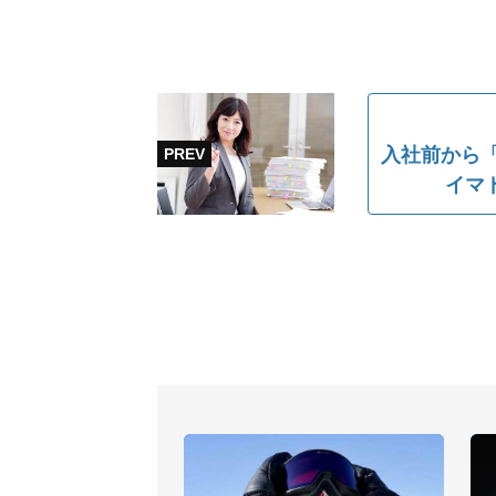
入社前から「
イマ