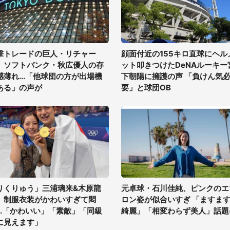
撃トレードの巨人・リチャー
顔面付近の155キロ直球にヘル
、ソフトバンク・秋広優人の存
ット叩きつけたDeNAルーキー
感薄れ...「他球団の方が出場機
下朝陽に擁護の声 「負けん気
ある」の声が
要」と球団OB
りくりゅう」三浦璃来&木原龍
元卓球・石川佳純、ピンクのエ
、制服衣装がかわいすぎて悶
ロン姿が似合いすぎ 「ますま
...「かわいい」「素敵」「同級
綺麗」「相変わらず美人」話題
に見えます」