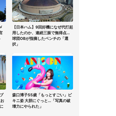
メ
【日本ハム】9回好機になぜ代打起
宮
用したのか、連続三振で無得点...
必
球団OBが指摘したベンチの「選
択」
プ
森口博子55歳「もっとすごい」ビ
すお
キニ姿 大胆にぐっと...「写真の破
に
壊力にやられた」