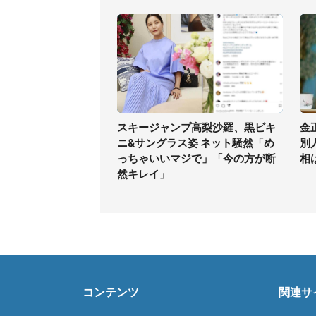
スキージャンプ高梨沙羅、黒ビキ
金
ニ&サングラス姿 ネット騒然「め
別
っちゃいいマジで」「今の方が断
相
然キレイ」
コンテンツ
関連サ