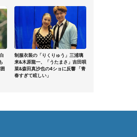
白
制服衣装の「りくりゅう」三浦璃
も
来&木原龍一、「うたまさ」吉田唄
雰囲
菜&森田真沙也の4ショに反響 「青
春すぎて眩しい」