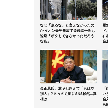
なぜ「戻るな」と言えなかったの
電
か イオン爆発事故で斎藤幸平氏も
ド
逡巡「ボクもできなかっただろう
在
なあ」
会
金正恩氏、激ヤセ超えて「もはや
「
別人」? 久々の近影にSNS騒然...真
い
相は
会
も