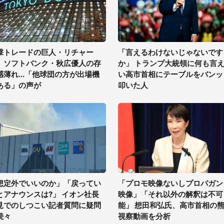
撃トレードの巨人・リチャー
「言えるわけないじゃないです
、ソフトバンク・秋広優人の存
か」 トランプ大統領に何も言
感薄れ...「他球団の方が出場機
い高市首相にテーブルをバンッ
ある」の声が
叩いた人
想定外でいいのか」「戻ってい
「プロモ映像ないしプロパガン
とアナウンスは?」 イオン社長
映像」「それ以外の解釈は不可
見でのしつこい記者質問に疑問
能」 想田和弘氏、高市首相の
続々
視察動画を分析