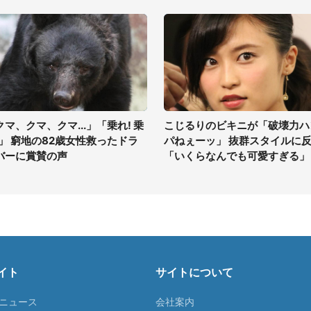
クマ、クマ、クマ...」「乗れ! 乗
こじるりのビキニが「破壊力ハ
!」 窮地の82歳女性救ったドラ
パねぇーッ」 抜群スタイルに
バーに賞賛の声
「いくらなんでも可愛すぎる」
イト
サイトについて
Tニュース
会社案内