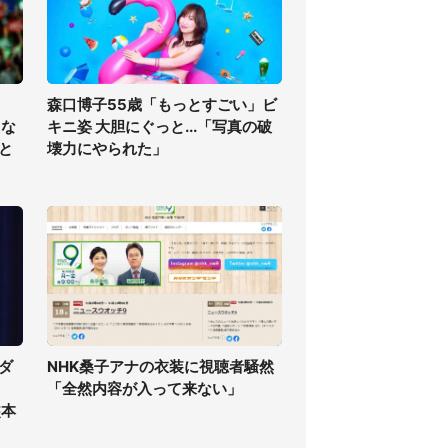
森口博子55歳「もっとすごい」ビ
えな
キニ姿 大胆にぐっと...「写真の破
と
壊力にやられた」
ダ
NHK桑子アナの衣装に視聴者騒然
「全然内容が入って来ない」
熊本