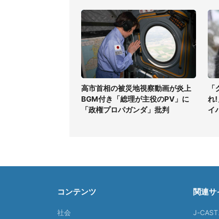
高市首相の被災地視察動画が炎上
「
BGM付き「総理が主役のPV」に
れ
「政権プロパガンダ」批判
イ
コンテンツ
関連サ
社会
J-CAS