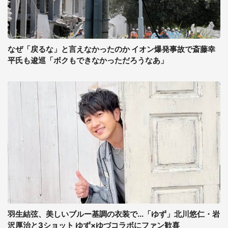
なぜ「戻るな」と言えなかったのか イオン爆発事故で斎藤幸
平氏も逡巡「ボクもできなかっただろうなあ」
羽生結弦、美しいブルー基調の衣装で...「ゆず」北川悠仁・岩
沢厚治と3ショット ゆず×ゆづコラボにファン歓喜