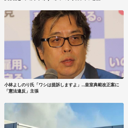
小林よしのり氏「ワシは提訴しますよ」...皇室典範改正案に
「憲法違反」主張