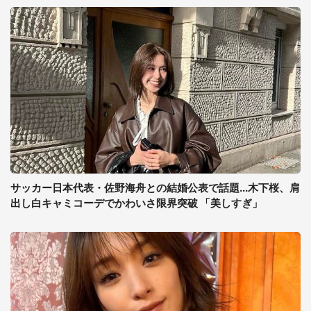
サッカー日本代表・佐野海舟との結婚公表で話題...木下桜、肩
出し白キャミコーデでかわいさ限界突破 「美しすぎ」