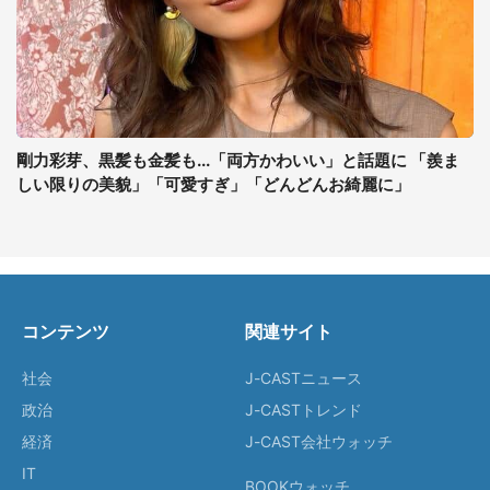
剛力彩芽、黒髪も金髪も...「両方かわいい」と話題に 「羨ま
しい限りの美貌」「可愛すぎ」「どんどんお綺麗に」
コンテンツ
関連サイト
社会
J-CASTニュース
政治
J-CASTトレンド
経済
J-CAST会社ウォッチ
IT
BOOKウォッチ