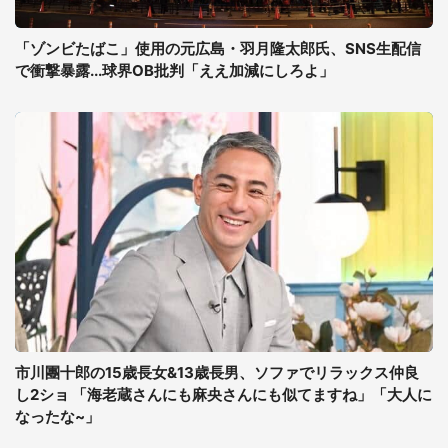
「ゾンビたばこ」使用の元広島・羽月隆太郎氏、SNS生配信
で衝撃暴露...球界OB批判「ええ加減にしろよ」
市川團十郎の15歳長女&13歳長男、ソファでリラックス仲良
し2ショ 「海老蔵さんにも麻央さんにも似てますね」「大人に
なったな~」