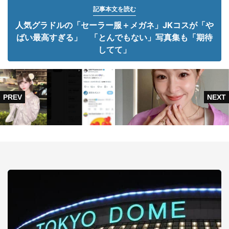
記事本文を読む
人気グラドルの「セーラー服＋メガネ」JKコスが「や
ばい最高すぎる」 「とんでもない」写真集も「期待
してて」