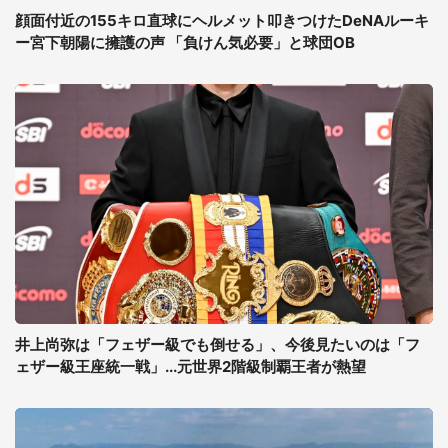
顔面付近の155キロ直球にヘルメット叩きつけたDeNAルーキ
ー宮下朝陽に擁護の声 「負けん気必要」と球団OB
井上尚弥は「フェザー級でも倒せる」、今後見たいのは「フ
ェザー級王座統一戦」...元世界2階級制覇王者が熱望