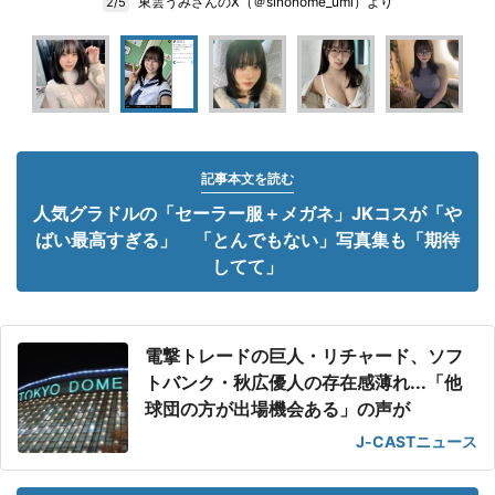
東雲うみさんのX（＠sinonome_umi）より
2/5
記事本文を読む
人気グラドルの「セーラー服＋メガネ」JKコスが「や
ばい最高すぎる」 「とんでもない」写真集も「期待
してて」
電撃トレードの巨人・リチャード、ソフ
トバンク・秋広優人の存在感薄れ...「他
球団の方が出場機会ある」の声が
J-CASTニュース