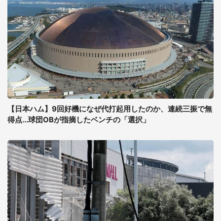
【日本ハム】9回好機になぜ代打起用したのか、連続三振で無
得点...球団OBが指摘したベンチの「選択」