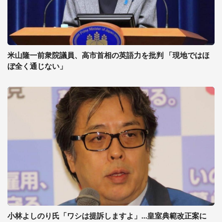
米山隆一前衆院議員、高市首相の英語力を批判 「現地ではほ
ぼ全く通じない」
小林よしのり氏「ワシは提訴しますよ」...皇室典範改正案に