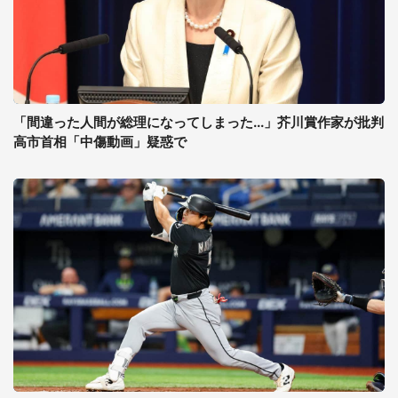
「間違った人間が総理になってしまった...」芥川賞作家が批判
高市首相「中傷動画」疑惑で