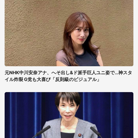
元NHK中川安奈アナ、へそ出し&ド派手巨人ユニ姿で...神スタ
イル炸裂 G党も大喜び「反則級のビジュアル」