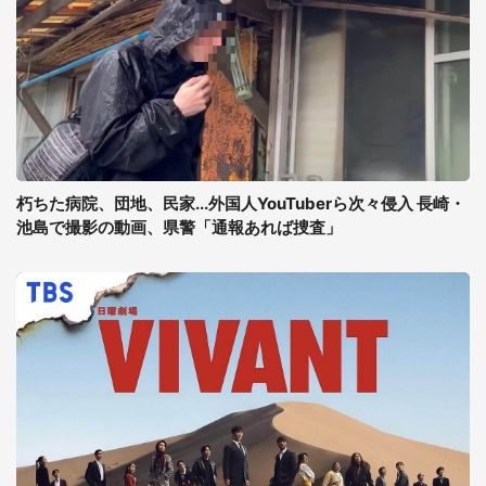
朽ちた病院、団地、民家...外国人YouTuberら次々侵入 長崎・
池島で撮影の動画、県警「通報あれば捜査」