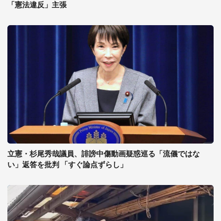
「憲法違反」主張
立憲・杉尾秀哉議員、誹謗中傷動画疑惑巡る「流儀ではな
い」返答を批判 「すぐ論点ずらし」