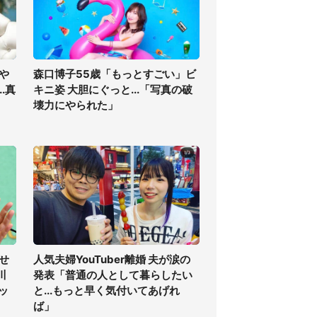
や
森口博子55歳「もっとすごい」ビ
.真
キニ姿 大胆にぐっと...「写真の破
壊力にやられた」
せ
人気夫婦YouTuber離婚 夫が涙の
川
発表「普通の人として暮らしたい
ッ
と...もっと早く気付いてあげれ
ば」