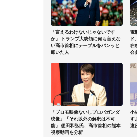
「言えるわけないじゃないです
電
か」 トランプ大統領に何も言えな
ド
い高市首相にテーブルをバンッと
在
叩いた人
会
「プロモ映像ないしプロパガンダ
小
映像」「それ以外の解釈は不可
す
能」 想田和弘氏、高市首相の熊本
違
視察動画を分析