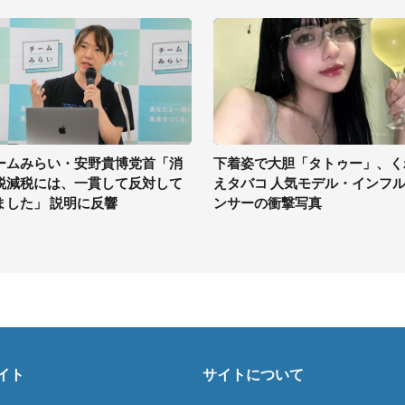
ームみらい・安野貴博党首「消
下着姿で大胆「タトゥー」、く
税減税には、一貫して反対して
えタバコ 人気モデル・インフ
ました」 説明に反響
ンサーの衝撃写真
イト
サイトについて