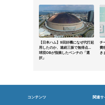
【日本ハム】9回好機になぜ代打起
チ
用したのか、連続三振で無得点...
費
球団OBが指摘したベンチの「選
き
択」
コンテンツ
関連サ