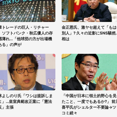
撃トレードの巨人・リチャー
金正恩氏、激ヤセ超えて「もは
、ソフトバンク・秋広優人の存
別人」? 久々の近影にSNS騒然..
感薄れ...「他球団の方が出場機
相は
ある」の声が
林よしのり氏「ワシは提訴しま
「中国が日本に領土的野心を見
よ」...皇室典範改正案に「憲法
たこと、一度でもあるか?」 前
反」主張
喜平氏がシェルター不要論→ツ
コミ続々