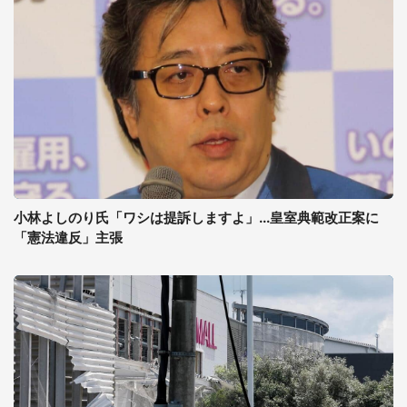
小林よしのり氏「ワシは提訴しますよ」...皇室典範改正案に
「憲法違反」主張