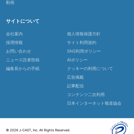
動画
サイトについて
会社案内
個人情報保護方針
採用情報
サイト利用規約
お問い合わせ
SNS利用ポリシー
ニュース読者投稿
AIポリシー
編集長からの手紙
クッキーの利用について
広告掲載
記事配信
コンテンツ二次利用
日本インターネット報道協会
© 2026 J-CAST, Inc. All Rights Reserved.