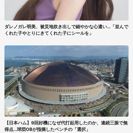
ダレノガレ明美、被災地炊き出しで細やかな心遣い...「並んで
くれた子やとりにきてくれた子にシールを」
【日本ハム】9回好機になぜ代打起用したのか、連続三振で無
得点...球団OBが指摘したベンチの「選択」