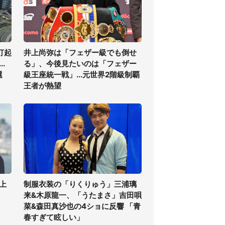
打起
井上尚弥は「フェザー級でも倒せ
.
る」、今後見たいのは「フェザー
選
級王座統一戦」...元世界2階級制覇
王者が熱望
上
制服衣装の「りくりゅう」三浦璃
来&木原龍一、「うたまさ」吉田唄
菜&森田真沙也の4ショに反響 「青
春すぎて眩しい」