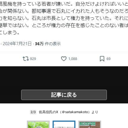
記事に戻る
佐高信氏のX（＠satakamakoto）より
2/3