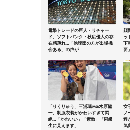
電撃トレードの巨人・リチャー
顔
ド、ソフトバンク・秋広優人の存
ッ
在感薄れ...「他球団の方が出場機
下
会ある」の声が
要
「りくりゅう」三浦璃来&木原龍
女
一、制服衣装がかわいすぎて悶
ノ
絶...「かわいい」「素敵」「同級
程
生に見えます」
気