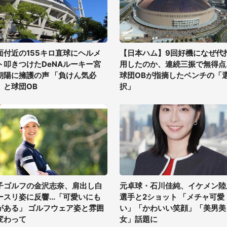
面付近の155キロ直球にヘルメ
【日本ハム】9回好機になぜ代
ト叩きつけたDeNAルーキー宮
用したのか、連続三振で無得点..
朝陽に擁護の声 「負けん気必
球団OBが指摘したベンチの「
」と球団OB
択」
子ゴルフの金沢志奈、肩出し白
元卓球・石川佳純、イケメン陸
ースリ姿に反響...「可愛いにも
選手と2ショット 「メチャ可愛
がある」 ゴルフウェア姿と雰囲
い」「かわいい笑顔」「美男美
変わって
女」話題に