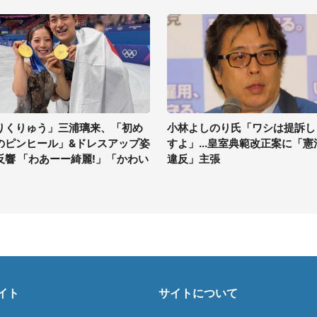
りくりゅう」三浦璃来、「初め
小林よしのり氏「ワシは提訴し
のピンヒール」&ドレスアップ姿
すよ」...皇室典範改正案に「憲
反響 「わあーー綺麗!」「かわい
違反」主張
」
イト
サイトについて