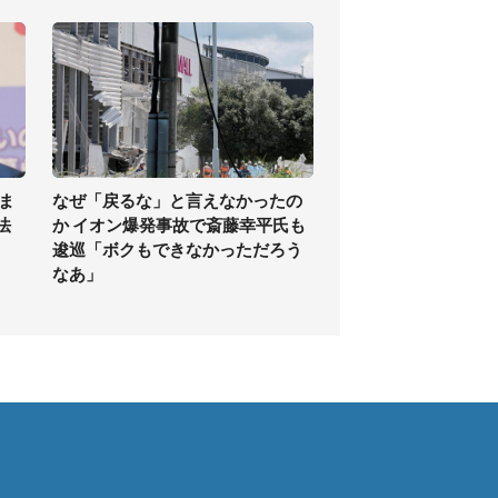
ま
なぜ「戻るな」と言えなかったの
法
か イオン爆発事故で斎藤幸平氏も
逡巡「ボクもできなかっただろう
なあ」