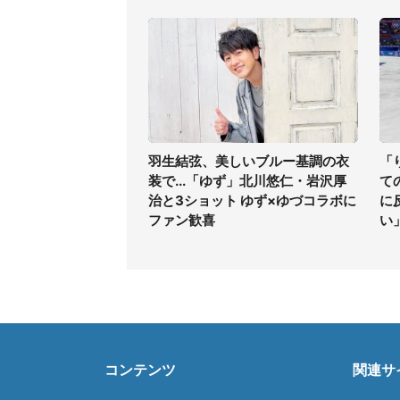
羽生結弦、美しいブルー基調の衣
「
装で...「ゆず」北川悠仁・岩沢厚
て
治と3ショット ゆず×ゆづコラボに
に
ファン歓喜
い
コンテンツ
関連サ