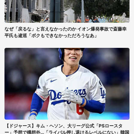
なぜ「戻るな」と言えなかったのか イオン爆発事故で斎藤幸
平氏も逡巡「ボクもできなかっただろうなあ」
【ドジャース】キム・ヘソン、大リーグ公式「PSロースタ
ー」予想で構想外...「ライバル押し退けるレベルにない」韓国