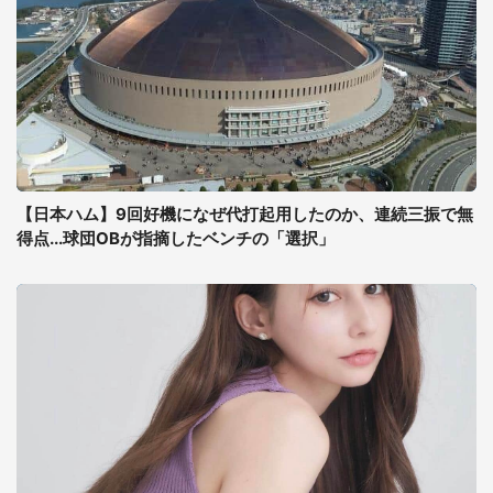
【日本ハム】9回好機になぜ代打起用したのか、連続三振で無
得点...球団OBが指摘したベンチの「選択」