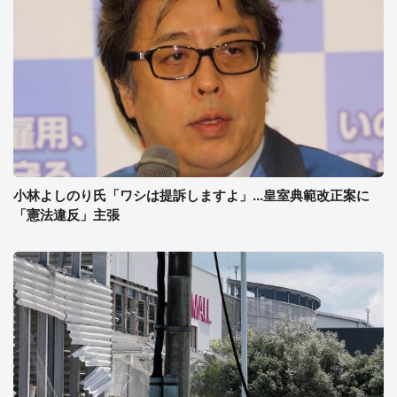
小林よしのり氏「ワシは提訴しますよ」...皇室典範改正案に
「憲法違反」主張