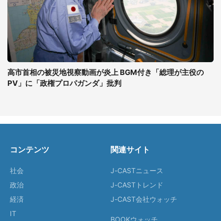
高市首相の被災地視察動画が炎上 BGM付き「総理が主役の
PV」に「政権プロパガンダ」批判
コンテンツ
関連サイト
社会
J-CASTニュース
政治
J-CASTトレンド
経済
J-CAST会社ウォッチ
IT
BOOKウォッチ