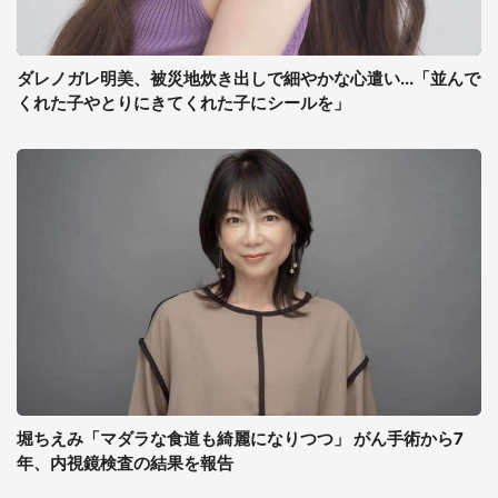
ダレノガレ明美、被災地炊き出しで細やかな心遣い...「並んで
くれた子やとりにきてくれた子にシールを」
堀ちえみ「マダラな食道も綺麗になりつつ」 がん手術から7
年、内視鏡検査の結果を報告