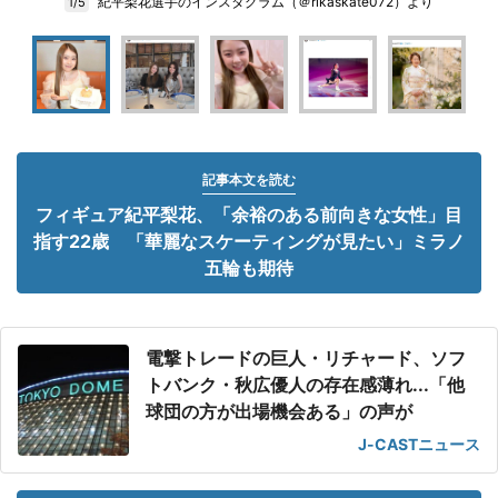
紀平梨花選手のインスタグラム（＠rikaskate072）より
1/5
記事本文を読む
フィギュア紀平梨花、「余裕のある前向きな女性」目
指す22歳 「華麗なスケーティングが見たい」ミラノ
五輪も期待
電撃トレードの巨人・リチャード、ソフ
トバンク・秋広優人の存在感薄れ...「他
球団の方が出場機会ある」の声が
J-CASTニュース