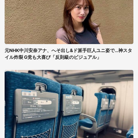
元NHK中川安奈アナ、へそ出し&ド派手巨人ユニ姿で...神スタ
イル炸裂 G党も大喜び「反則級のビジュアル」