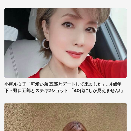
小柳ルミ子「可愛い弟 五郎とデートして来ました」...4歳年
下・野口五郎とステキ2ショット 「40代にしか見えません!」