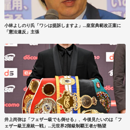
小林よしのり氏「ワシは提訴しますよ」...皇室典範改正案に
「憲法違反」主張
井上尚弥は「フェザー級でも倒せる」、今後見たいのは「フ
ェザー級王座統一戦」...元世界2階級制覇王者が熱望