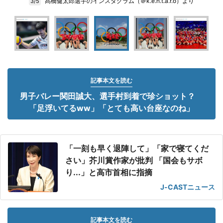
髙橋健太郎選手のインスタグラム（＠k.e.n.t.a.r.o）より
3/5
記事本文を読む
男子バレー関田誠大、選手村到着で珍ショット？
「足浮いてるww」「とても高い台座なのね」
「一刻も早く退陣して」「家で寝てくだ
さい」芥川賞作家が批判 「国会もサボ
り...」と高市首相に指摘
J-CASTニュース
記事本文を読む