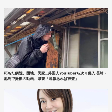
朽ちた病院、団地、民家...外国人YouTuberら次々侵入 長崎・
池島で撮影の動画、県警「通報あれば捜査」