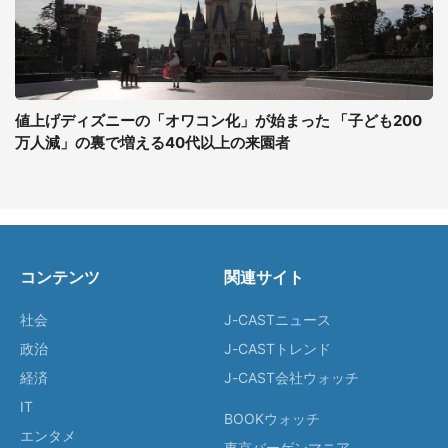
値上げディズニーの「オワコン化」が始まった 「子ども200
万人減」の裏で増える40代以上の来園者
コンテンツ
関連サイト
社会
J-CASTニュース
政治
J-CASTトレンド
経済
J-CAST会社ウォッチ
IT
BOOKウォッチ
エンタメ
東京バーゲンマニア