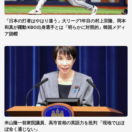
「日本の打者はやはり違う」大リーグ1年目の村上宗隆、岡本
和真が躍動 KBO出身選手とは「明らかに対照的」韓国メディ
ア脱帽
米山隆一前衆院議員、高市首相の英語力を批判 「現地ではほ
ぼ全く通じない」