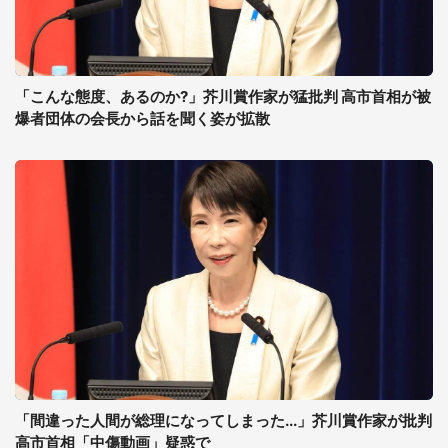
「こんな態度、あるのか?」芥川賞作家が猛批判 高市首相が被
爆者団体の会長から話を聞く姿が拡散
「間違った人間が総理になってしまった...」芥川賞作家が批判
高市首相「中傷動画」疑惑で