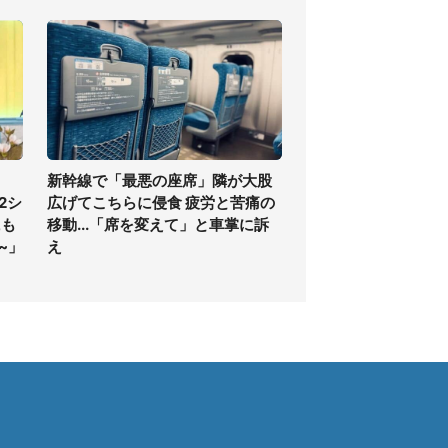
新幹線で「最悪の座席」隣が大股
2シ
広げてこちらに侵食 疲労と苦痛の
にも
移動...「席を変えて」と車掌に訴
~」
え