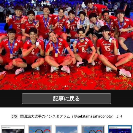
記事に戻る
関田誠大選手のインスタグラム（＠sekitamasahirophoto）より
5/5