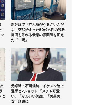
3
新幹線で「赤ん坊がうるさいんだ
オ
よ」突然始まった50代男性の説教
ラン
周囲も呆れる最悪の雰囲気を変え
た「一喝」
衣
元卓球・石川佳純、イケメン陸上
厚
選手と2ショット 「メチャ可愛
ボに
い」「かわいい笑顔」「美男美
女」話題に