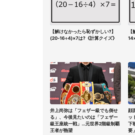
【解けなかったら恥ずかしい?】
【
(20-16÷4)×7は?《計算クイズ》
1
井上尚弥は「フェザー級でも倒せ
顔
る」、今後見たいのは「フェザー
ッ
級王座統一戦」...元世界2階級制覇
下
王者が熱望
要