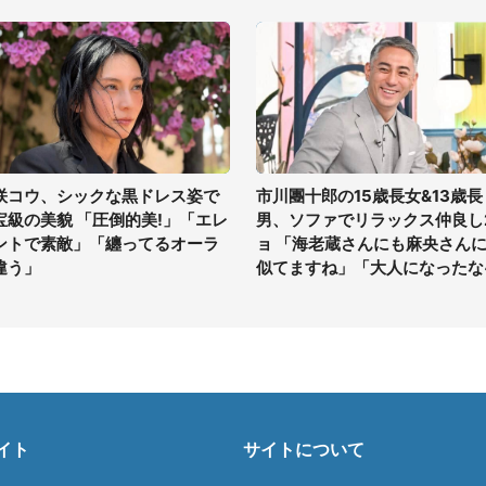
咲コウ、シックな黒ドレス姿で
市川團十郎の15歳長女&13歳長
宝級の美貌 「圧倒的美!」「エレ
男、ソファでリラックス仲良し
ントで素敵」「纏ってるオーラ
ョ 「海老蔵さんにも麻央さん
違う」
似てますね」「大人になったな
イト
サイトについて