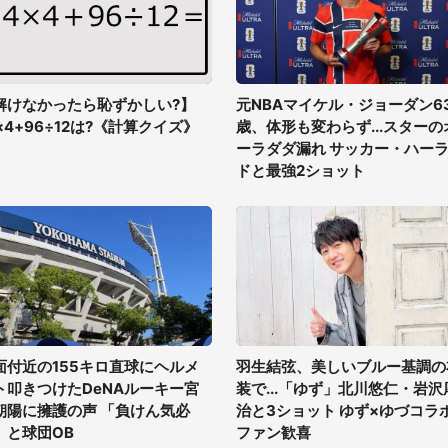
解けなかったら恥ずかしい?】
元NBAマイケル・ジョーダン6
4×4+96÷12は?《計算クイズ》
歳、体形も変わらず...スターの
ーラダダ漏れ サッカー・ハー
ドと最強2ショット
面付近の155キロ直球にヘルメ
羽生結弦、美しいブルー基調の
ト叩きつけたDeNAルーキー宮
装で...「ゆず」北川悠仁・岩沢
朝陽に擁護の声 「負けん気必
治と3ショット ゆず×ゆづコラ
」と球団OB
ファン歓喜