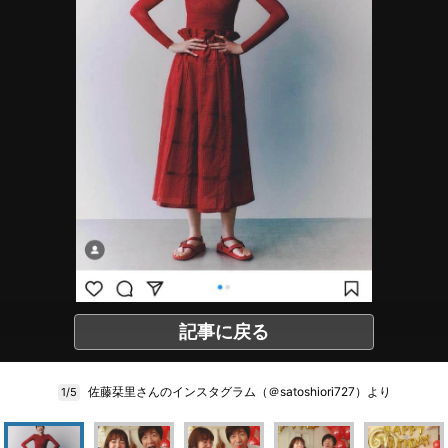
記事に戻る
佐藤栞里さんのインスタグラム（＠satoshiori727）より
1/5