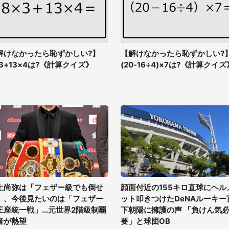
解けなかったら恥ずかしい?】
【解けなかったら恥ずかしい?
×3+13×4は?《計算クイズ》
(20-16÷4)×7は?《計算クイズ
上尚弥は「フェザー級でも倒せ
顔面付近の155キロ直球にヘル
」、今後見たいのは「フェザー
ット叩きつけたDeNAルーキー
王座統一戦」...元世界2階級制覇
下朝陽に擁護の声 「負けん気
者が熱望
要」と球団OB