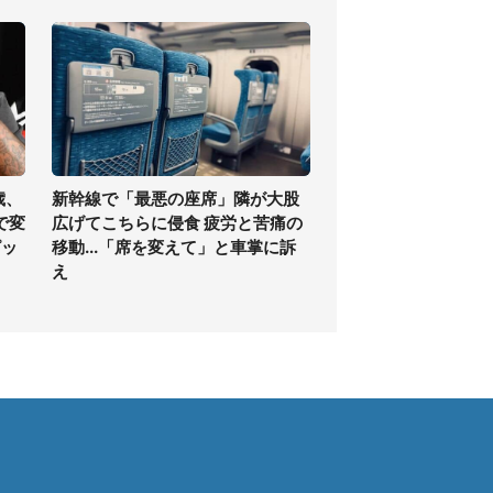
歳、
新幹線で「最悪の座席」隣が大股
で変
広げてこちらに侵食 疲労と苦痛の
ピッ
移動...「席を変えて」と車掌に訴
え