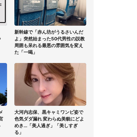
】
新幹線で「赤ん坊がうるさいんだ
》
よ」突然始まった50代男性の説教
周囲も呆れる最悪の雰囲気を変え
た「一喝」
メ
大河内志保、黒キャミワンピ姿で
宮
色気ダダ漏れ 変わらぬ美貌にどよ
必
めき...「美人過ぎ」「美しすぎ
る」