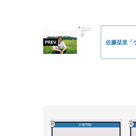
佐藤栞里「