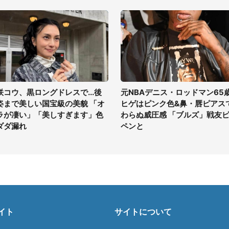
咲コウ、黒ロングドレスで...後
元NBAデニス・ロッドマン65
姿まで美しい国宝級の美貌 「オ
ヒゲはピンク色&鼻・唇ピアス
ラが凄い」「美しすぎます」色
わらぬ威圧感 「ブルズ」戦友
ダダ漏れ
ペンと
イト
サイトについて