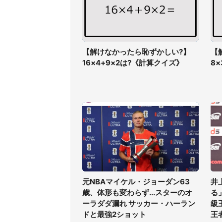
【解けなかったら恥ずかしい?】
【
16×4+9×2は?《計算クイズ》
8
元NBAマイケル・ジョーダン63
井
歳、体形も変わらず...スターのオ
る
ーラダダ漏れ サッカー・ハーラン
級
ドと最強2ショット
王