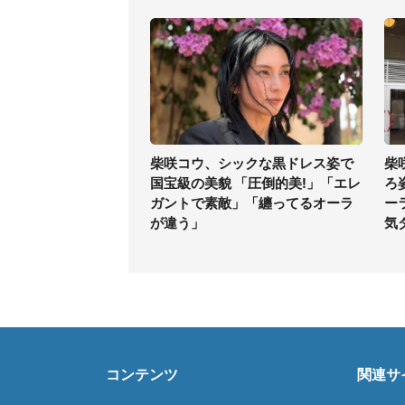
柴咲コウ、シックな黒ドレス姿で
柴
国宝級の美貌 「圧倒的美!」「エレ
ろ
ガントで素敵」「纏ってるオーラ
ー
が違う」
気
コンテンツ
関連サ