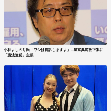
小林よしのり氏「ワシは提訴しますよ」...皇室典範改正案に
「憲法違反」主張