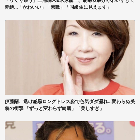
「りくりゅう」三浦璃来&木原龍一、制服衣装がかわいすぎて
悶絶...「かわいい」「素敵」「同級生に見えます」
伊藤蘭、透け感黒ロングドレス姿で色気ダダ漏れ...変わらぬ美
貌の衝撃 「ずっと変わらず綺麗」「美しすぎ」