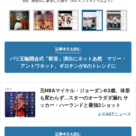
開会式に参加した旗手（IOCインスタグラムより）
4/5
記事本文を読む
パリ五輪開会式「斬首」演出にネットあ然 マリー・
アントワネット、ギロチンがXのトレンドに
元NBAマイケル・ジョーダン63歳、体形
も変わらず...スターのオーラダダ漏れ サ
ッカー・ハーランドと最強2ショット
J-CASTニュース
記事本文を読む