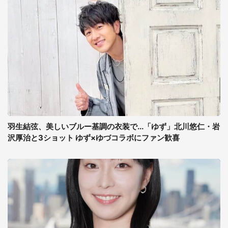
羽生結弦、美しいブルー基調の衣装で...「ゆず」北川悠仁・岩
沢厚治と3ショット ゆず×ゆづコラボにファン歓喜