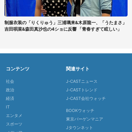
制服衣装の「りくりゅう」三浦璃来&木原龍一、「うたまさ」
吉田唄菜&森田真沙也の4ショに反響 「青春すぎて眩しい」
コンテンツ
関連サイト
社会
J-CASTニュース
政治
J-CASTトレンド
経済
J-CAST会社ウォッチ
IT
BOOKウォッチ
エンタメ
東京バーゲンマニア
スポーツ
Jタウンネット