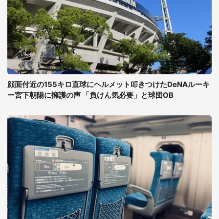
顔面付近の155キロ直球にヘルメット叩きつけたDeNAルーキ
ー宮下朝陽に擁護の声 「負けん気必要」と球団OB