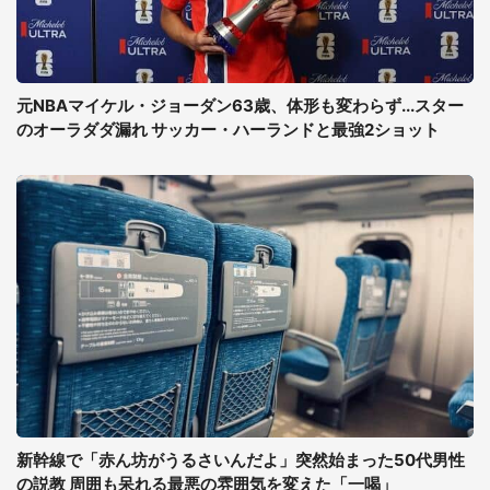
元NBAマイケル・ジョーダン63歳、体形も変わらず...スター
のオーラダダ漏れ サッカー・ハーランドと最強2ショット
新幹線で「赤ん坊がうるさいんだよ」突然始まった50代男性
の説教 周囲も呆れる最悪の雰囲気を変えた「一喝」