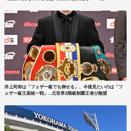
井上尚弥は「フェザー級でも倒せる」、今後見たいのは「フ
ェザー級王座統一戦」...元世界2階級制覇王者が熱望