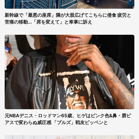
新幹線で「最悪の座席」隣が大股広げてこちらに侵食 疲労と
苦痛の移動...「席を変えて」と車掌に訴え
元NBAデニス・ロッドマン65歳、ヒゲはピンク色&鼻・唇ピ
アスで変わらぬ威圧感 「ブルズ」戦友ピッペンと