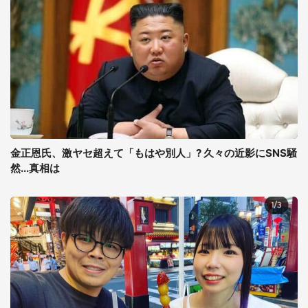
金正恩氏、激ヤセ超えて「もはや別人」? 久々の近影にSNS騒
然...真相は