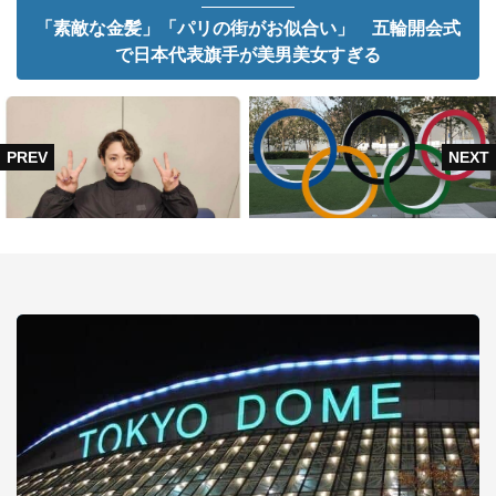
「素敵な金髪」「パリの街がお似合い」 五輪開会式
で日本代表旗手が美男美女すぎる