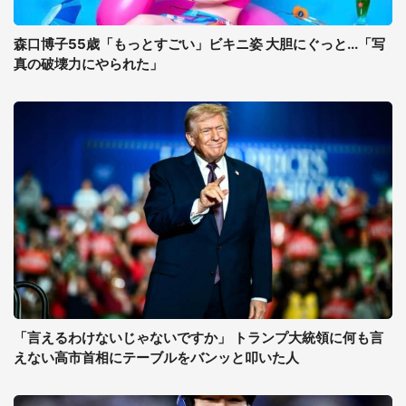
森口博子55歳「もっとすごい」ビキニ姿 大胆にぐっと...「写
真の破壊力にやられた」
「言えるわけないじゃないですか」 トランプ大統領に何も言
えない高市首相にテーブルをバンッと叩いた人