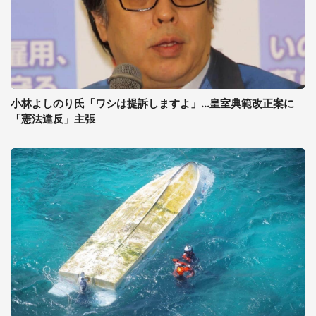
小林よしのり氏「ワシは提訴しますよ」...皇室典範改正案に
「憲法違反」主張