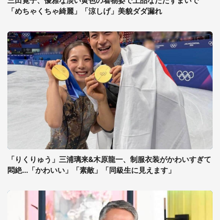
三田寛子、優雅な淡い黄色の着物姿で上品なたたずまいで
「めちゃくちゃ綺麗」「涼しげ」美貌ダダ漏れ
「りくりゅう」三浦璃来&木原龍一、制服衣装がかわいすぎて
悶絶...「かわいい」「素敵」「同級生に見えます」