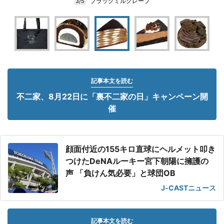
ブラックミルクレープ
3/5
記事本文を読む
不二家、8月22日に「裏不二家の日」キャンペーン開
催
顔面付近の155キロ直球にヘルメット叩き
つけたDeNAルーキー宮下朝陽に擁護の
声 「負けん気必要」と球団OB
J-CASTニュース
記事本文を読む