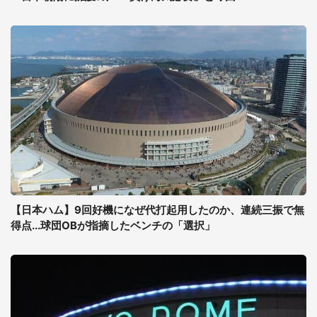
【日本ハム】9回好機になぜ代打起用したのか、連続三振で無
得点...球団OBが指摘したベンチの「選択」