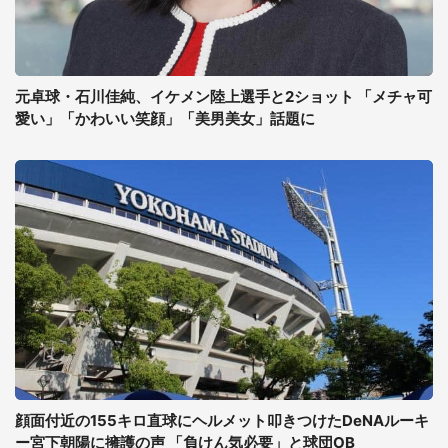
元卓球・石川佳純、イケメン陸上選手と2ショット 「メチャ可
愛い」「かわいい笑顔」「美男美女」話題に
顔面付近の155キロ直球にヘルメット叩きつけたDeNAルーキ
ー宮下朝陽に擁護の声 「負けん気必要」と球団OB