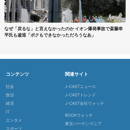
なぜ「戻るな」と言えなかったのか イオン爆発事故で斎藤幸
平氏も逡巡「ボクもできなかっただろうなあ」
コンテンツ
関連サイト
社会
J-CASTニュース
政治
J-CASTトレンド
経済
J-CAST会社ウォッチ
IT
BOOKウォッチ
エンタメ
東京バーゲンマニア
スポーツ