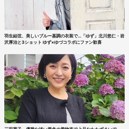
羽生結弦、美しいブルー基調の衣装で...「ゆず」北川悠仁・岩
沢厚治と3ショット ゆず×ゆづコラボにファン歓喜