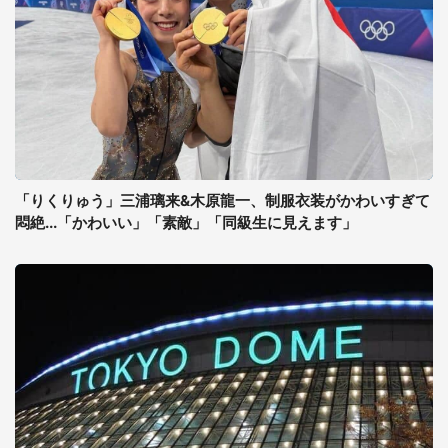
「りくりゅう」三浦璃来&木原龍一、制服衣装がかわいすぎて
悶絶...「かわいい」「素敵」「同級生に見えます」