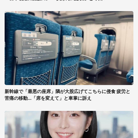
新幹線で「最悪の座席」隣が大股広げてこちらに侵食 疲労と
苦痛の移動...「席を変えて」と車掌に訴え