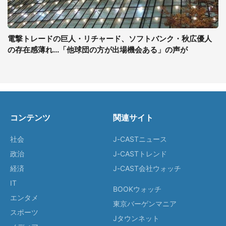
電撃トレードの巨人・リチャード、ソフトバンク・秋広優人
の存在感薄れ...「他球団の方が出場機会ある」の声が
コンテンツ
関連サイト
社会
J-CASTニュース
政治
J-CASTトレンド
経済
J-CAST会社ウォッチ
IT
BOOKウォッチ
エンタメ
東京バーゲンマニア
スポーツ
Jタウンネット