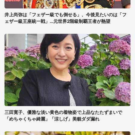
井上尚弥は「フェザー級でも倒せる」、今後見たいのは「フ
ェザー級王座統一戦」...元世界2階級制覇王者が熱望
三田寛子、優雅な淡い黄色の着物姿で上品なたたずまいで
「めちゃくちゃ綺麗」「涼しげ」美貌ダダ漏れ