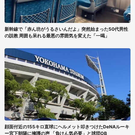
新幹線で「赤ん坊がうるさいんだよ」突然始まった50代男性
の説教 周囲も呆れる最悪の雰囲気を変えた「一喝」
顔面付近の155キロ直球にヘルメット叩きつけたDeNAルーキ
ー宮下朝陽に擁護の声 「負けん気必要」と球団OB