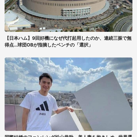
【日本ハム】9回好機になぜ代打起用したのか、連続三振で無
得点...球団OBが指摘したベンチの「選択」