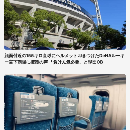
顔面付近の155キロ直球にヘルメット叩きつけたDeNAルーキ
ー宮下朝陽に擁護の声 「負けん気必要」と球団OB