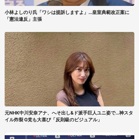
小林よしのり氏「ワシは提訴しますよ」...皇室典範改正案に
「憲法違反」主張
元NHK中川安奈アナ、へそ出し&ド派手巨人ユニ姿で...神スタ
イル炸裂 G党も大喜び「反則級のビジュアル」