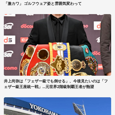
「激カワ」 ゴルフウェア姿と雰囲気変わって
井上尚弥は「フェザー級でも倒せる」、今後見たいのは「フ
ェザー級王座統一戦」...元世界2階級制覇王者が熱望