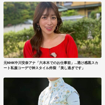
元NHK中川安奈アナ「六本木でのお仕事前」...透け感黒スカ
ート私服コーデで神スタイル炸裂 「美し過ぎです」