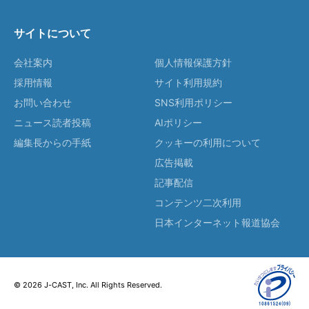
サイトについて
会社案内
個人情報保護方針
採用情報
サイト利用規約
お問い合わせ
SNS利用ポリシー
ニュース読者投稿
AIポリシー
編集長からの手紙
クッキーの利用について
広告掲載
記事配信
コンテンツ二次利用
日本インターネット報道協会
© 2026 J-CAST, Inc. All Rights Reserved.